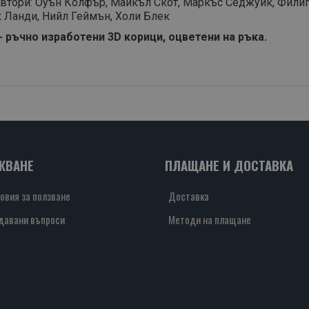
автори: Оуън Колфър, Майкъл Скот, Маркъс Седжуик, Фили
к Ланди, Нийл Геймън, Холи Блек
- ръчно изработени 3D корици, оцветени на ръка.
ЖВАНЕ
ПЛАЩАНЕ И ДОСТАВКА
овия за ползване
Доставка
давани въпроси
Методи на плащане