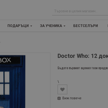
Т
ъ
ПОДАРЪЦИ
ЗА УЧЕНИКА
БЕСТСЕЛЪРИ
р
с
е
н
е
Doctor Who: 12 до
Бъдете първият оценил този продук
\
Виж повече