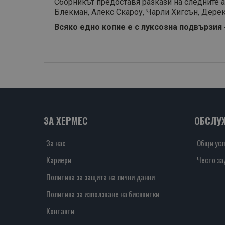
Сборникът предоставя разкази на следните 
Блекман, Алекс Скароу, Чарли Хигсън, Дере
Всяко едно копие е с луксозна подвързия 
ЗА ХЕРМЕС
ОБСЛУ
За нас
Общи усл
Кариери
Често за
Политика за защита на лични данни
Политика за използване на бисквитки
Контакти