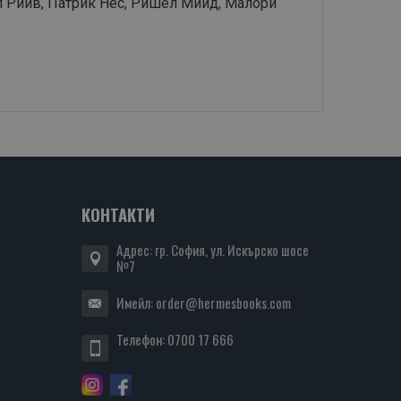
п Рийв, Патрик Нес, Ришел Мийд, Малори
КОНТАКТИ
Адрес: гр. София, ул. Искърско шосе
№7
Имейл:
order@hermesbooks.com
Телефон:
0700 17 666