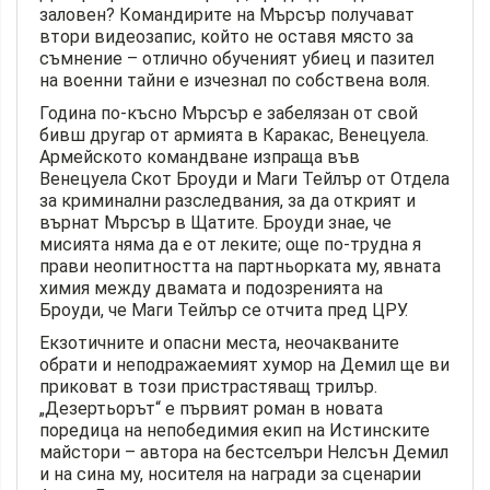
заловен? Командирите на Мърсър получават
втори видеозапис, който не оставя място за
съмнение – отлично обученият убиец и пазител
на военни тайни е изчезнал по собствена воля.
Година по-късно Мърсър е забелязан от свой
бивш другар от армията в Каракас, Венецуела.
Армейското командване изпраща във
Венецуела Скот Броуди и Маги Тейлър от Отдела
за криминални разследвания, за да открият и
върнат Мърсър в Щатите. Броуди знае, че
мисията няма да е от леките; още по-трудна я
прави неопитността на партньорката му, явната
химия между двамата и подозренията на
Броуди, че Маги Тейлър се отчита пред ЦРУ.
Екзотичните и опасни места, неочакваните
обрати и неподражаемият хумор на Демил ще ви
приковат в този пристрастяващ трилър.
„Дезертьорът“ е първият роман в новата
поредица на непобедимия екип на Истинските
майстори – автора на бестселъри Нелсън Демил
и на сина му, носителя на награди за сценарии