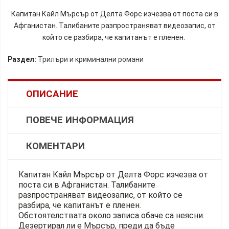
Капитан Кайл Мърсър от Делта Форс изчезва от поста си в
Афганистан. Талибаните разпространяват видеозапис, от
който се разбира, че капитанът е пленен.
Раздел:
Трилъри и криминални романи
ОПИСАНИЕ
ПОВЕЧЕ ИНФОРМАЦИЯ
КОМЕНТАРИ
Капитан Кайл Мърсър от Делта Форс изчезва от
поста си в Афганистан. Талибаните
разпространяват видеозапис, от който се
разбира, че капитанът е пленен.
Обстоятелствата около записа обаче са неясни.
Дезертирал ли е Мърсър, преди да бъде