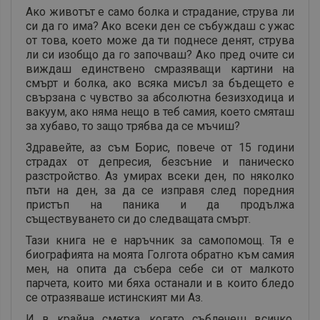
Ако животът е само болка и страдание, струва ли
си да го има? Ако всеки ден се събуждаш с ужас
от това, което може да ти поднесе денят, струва
ли си изобщо да го започваш? Ако пред очите си
виждаш единствено смразяващи картини на
смърт и болка, ако всяка мисъл за бъдещето е
свързана с чувство за абсолютна безизходица и
вакуум, ако няма нещо в теб самия, което смяташ
за хубаво, то защо трябва да се мъчиш?
Здравейте, аз съм Борис, повече от 15 години
страдах от депресия, безсъние и паническо
разстройство. Аз умирах всеки ден, по няколко
пъти на ден, за да се изправя след поредния
пристъп на паника и да продължа
съществуването си до следващата смърт.
Тази книга не е наръчник за самопомощ. Тя е
биографията на моята Голгота обратно към самия
мен, на опита да събера себе си от малкото
парчета, които ми бяха останали и в които бледо
се отразяваше истинският ми Аз.
И в крайна сметка, когато съблечеш всичко,