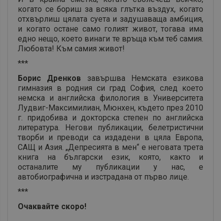
когато се бориш за всяка глътка въздух, когато
отхвърлиш цялата суета и задушаваща амбиция,
и когато остане само голият живот, тогава има
едно нещо, което винаги те връща към теб самия.
Любовта! Към самия живот!
***
Борис Дренков
завършва Немската езикова
гимназия в родния си град София, след което
немска и английска филология в Университета
Лудвиг-Максимилиан, Мюнхен, където през 2010
г. придобива и докторска степен по английска
литература. Негови публикации, белетристични
творби и преводи са издадени в цяла Европа,
САЩ и Азия. „Депресията в мен“ е неговата трета
книга на български език, която, както и
останалите му публикации у нас, е
автобиографична и изстрадана от първо лице.
***
Очаквайте скоро!