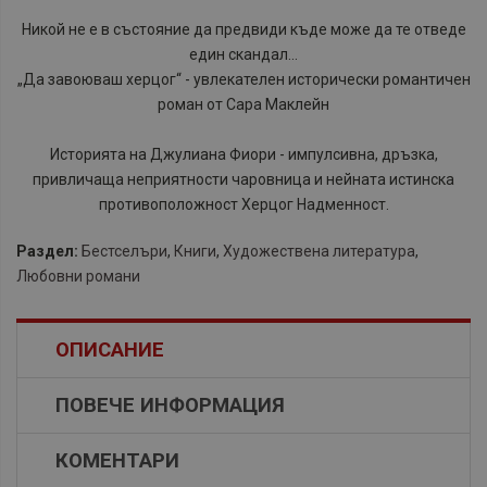
Никой не е в състояние да предвиди къде може да те отведе
един скандал...
„Да завоюваш херцог“ - увлекателен исторически романтичен
роман от Сара Маклейн
Историята на Джулиана Фиори - импулсивна, дръзка,
привличаща неприятности чаровница и нейната истинска
противоположност Херцог Надменност.
Раздел:
Бестселъри
,
Книги
,
Художествена литература
,
Любовни романи
ОПИСАНИЕ
ПОВЕЧЕ ИНФОРМАЦИЯ
КОМЕНТАРИ