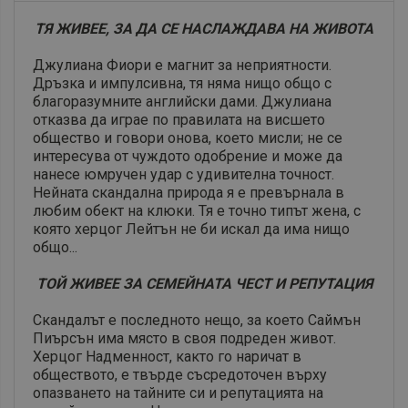
ТЯ ЖИВЕЕ, ЗА ДА СЕ НАСЛАЖДАВА НА ЖИВОТА
Джулиана Фиори е магнит за неприятности.
Дръзка и импулсивна, тя няма нищо общо с
благоразумните английски дами. Джулиана
отказва да играе по правилата на висшето
общество и говори онова, което мисли; не се
интересува от чуждото одобрение и може да
нанесе юмручен удар с удивителна точност.
Нейната скандална природа я е превърнала в
любим обект на клюки. Тя е точно типът жена, с
която херцог Лейтън не би искал да има нищо
общо...
ТОЙ ЖИВЕЕ ЗА СЕМЕЙНАТА ЧЕСТ И РЕПУТАЦИЯ
Скандалът е последното нещо, за което Саймън
Пиърсън има място в своя подреден живот.
Херцог Надменност, както го наричат в
обществото, е твърде съсредоточен върху
опазването на тайните си и репутацията на