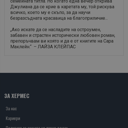
семейната титла. Но когато една вечер открива
Джулиана да се крие в каретата му, той рискува
всичко, което му е скъпо, за да научи
безразсъдната красавица на благоприличие...
„Ако искате да се насладите на остроумен,
забавен и страстен исторически любовен роман,
препоръчвам ви която и да е от книгите на Сара
Маклейн.“ – ЛАЙЗА КЛЕЙПАС
ЗА ХЕРМЕС
За нас
Кариери
Политика за защита на лични данни