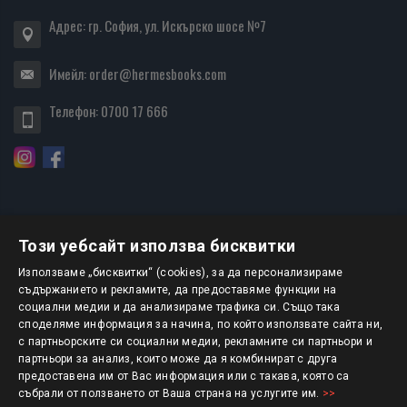
Адрес: гр. София, ул. Искърско шосе №7
Имейл:
order@hermesbooks.com
Телефон:
0700 17 666
Този уебсайт използва бисквитки
БЮЛЕТИН
Използваме „бисквитки“ (cookies), за да персонализираме
съдържанието и рекламите, да предоставяме функции на
социални медии и да анализираме трафика си. Също така
АБОНИРАНЕ
споделяме информация за начина, по който използвате сайта ни,
с партньорските си социални медии, рекламните си партньори и
партньори за анализ, които може да я комбинират с друга
предоставена им от Вас информация или с такава, която са
Авторско право © 2025 HERMESBOOKS.BG
събрали от ползването от Ваша страна на услугите им.
>>