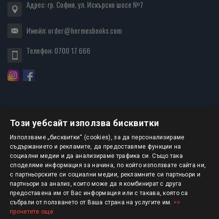
Адрес: гр. София, ул. Искърско шосе №7
Имейл:
order@hermesbooks.com
Телефон:
0700 17 666
Този уебсайт използва бисквитки
БЮЛЕТИН
Използваме „бисквитки“ (cookies), за да персонализираме
съдържанието и рекламите, да предоставяме функции на
социални медии и да анализираме трафика си. Също така
АБОНИРАНЕ
споделяме информация за начина, по който използвате сайта ни,
с партньорските си социални медии, рекламните си партньори и
партньори за анализ, които може да я комбинират с друга
предоставена им от Вас информация или с такава, която са
Авторско право © 2025 HERMESBOOKS.BG
събрали от ползването от Ваша страна на услугите им.
>>
прочетете още
1 EUR = 1.95583 BGN