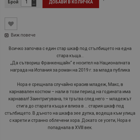
Брой
ДОБАВИ В КОЛИЧКА
Виж повече
Всичко започва с един стар шкаф под стълбището на една
стара къща...
„Да сътвориш Франкенщайн“ е носител на Националната
награда на Испания за роман на 2019 г. за млада публика
Нора е срещнала случайно красив младеж, Макс, в
карнавален костюм – нали в този период на годината има
карнавал! Заинтригувана, тя тръгва след него – младежът
стига до старата къща и влиза в ... стария шкаф под
стълбището. В дъното на шкафа зее дупка, водеща към улица
с карети и странно облечени хора. Докато се усети, Нора е
попаднала в XVIII век.