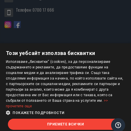
Телефон:
0700 17 666
Този уебсайт използва бисквитки
БЮЛЕТИН
Използваме „бисквитки“ (cookies), за да персонализираме
съдържанието и рекламите, да предоставяме функции на
социални медии и да анализираме трафика си. Също така
АБОНИРАНЕ
споделяме информация за начина, по който използвате сайта ни,
с партньорските си социални медии, рекламните си партньори и
партньори за анализ, които може да я комбинират с друга
предоставена им от Вас информация или с такава, която са
Авторско право © 2025 HERMESBOOKS.BG
събрали от ползването от Ваша страна на услугите им.
>>
прочетете още
1 EUR = 1.95583 BGN
ПОКАЖЕТЕ ПОДРОБНОСТИ
ПРИЕМЕТЕ ВСИЧКИ