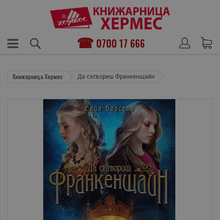
0700 17 666
Книжарница Хермес
Да сътвориш Франкенщайн