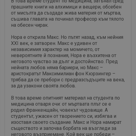
В това време студент по медицина, затънал сред
прашните книги на алхимици и вещери, обсебен
от мисълта да създаде жива материя от мъртва,
съшива главата на починал професор към тялото
на обесен чирак.
Нора е открила Макс. Но пътят назад, към нейния
XXI век, е затворен. Макс е удивен от
независимия характер на момичето, от
невероятните й познания, Нора е възхитена от
неговото чувство за дълг и достойнство. Пред
нейната любов няма бариери, но Макс –
аристократът Максимилиан фон Кюрзингер –
трябва да се пребори с предразсъдъците на века,
за да узакони своята любов.
В това време опитният материал на студента по
медицина отваря очи: от мъртвата плът се е
родил Франкенщайн, човекът чудовище. А
студентът, ужасен от творението си, избягва и
изоставя своето създание. Макс и Нора намират
съществото и започва борбата на възгледи за
неговото възприемане. Кой век ще победи –