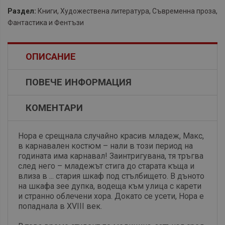
Раздел:
Книги
,
Художествена литература
,
Съвременна проза
,
Фантастика и Фентъзи
ОПИСАНИЕ
ПОВЕЧЕ ИНФОРМАЦИЯ
КОМЕНТАРИ
Нора е срещнала случайно красив младеж, Макс,
в карнавален костюм – нали в този период на
годината има карнавал! Заинтригувана, тя тръгва
след него – младежът стига до старата къща и
влиза в ... стария шкаф под стълбището. В дъното
на шкафа зее дупка, водеща към улица с карети
и странно облечени хора. Докато се усети, Нора е
попаднала в XVIII век.