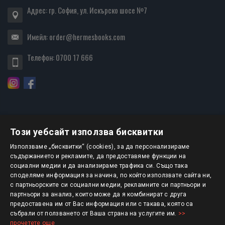
Адрес: гр. София, ул. Искърско шосе №7
Имейл:
order@hermesbooks.com
Телефон:
0700 17 666
Този уебсайт използва бисквитки
БЮЛЕТИН
Използваме „бисквитки“ (cookies), за да персонализираме
съдържанието и рекламите, да предоставяме функции на
социални медии и да анализираме трафика си. Също така
АБОНИРАНЕ
споделяме информация за начина, по който използвате сайта ни,
с партньорските си социални медии, рекламните си партньори и
партньори за анализ, които може да я комбинират с друга
предоставена им от Вас информация или с такава, която са
Авторско право © 2025 HERMESBOOKS.BG
събрали от ползването от Ваша страна на услугите им.
>>
прочетете още