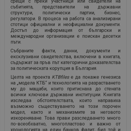
срещи с преки участници или свидетели на
събитията, представители на държавни
структури, политически партии, бизнес,
регулатори. В процеса на работа са анализирани
стотици официални и неофициални документи.
Достъп до информация от български и
международни организации е поискан десетки
пъти.
Събраните факти, данни, документи и
ексклузивни свидетелства, включени в книгата,
съдържат за пръв път категорични доказателства
за политическата корупция в България.
Целта на проекта
KTBfiles
е да покаже генезиса
на „модела КТБ“ и технологията на разрастването
му до мащаби, които притиснаха до стената
всички ключови държавни институции. Книгата
изследва обстоятелствата, които направиха
възможно съществуването на този порочен
модел, както и механизмите за неговото
изкореняване. Това прави разследването много
по-всеобхватно, многопластово и важно от
хронологията на един банков фалит, бил той и