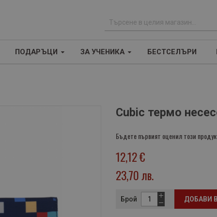
Т
ъ
ПОДАРЪЦИ
ЗА УЧЕНИКА
БЕСТСЕЛЪРИ
р
с
е
н
е
Cubic термо несес
Бъдете първият оценил този продук
12,12 €
23,70 лв.
Брой
ДОБАВИ 