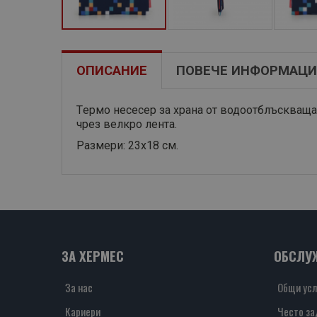
ОПИСАНИЕ
ПОВЕЧЕ ИНФОРМАЦИ
Tермо несесер за храна от водоотблъскваща 
чрез велкро лента.
Размери: 23х18 см.
ЗА ХЕРМЕС
ОБСЛУ
За нас
Общи усл
Кариери
Често за