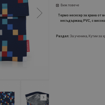
Виж повече
Tермо несесер за храна от 
несъдържащ PVC, с висока 
Раздел:
За ученика
,
Кутии за х