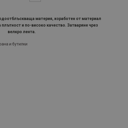
водоотблъскваща материя, изработен от материал
плътност и по-високо качество. Затваряне чрез
велкро лента.
рана и бутилки