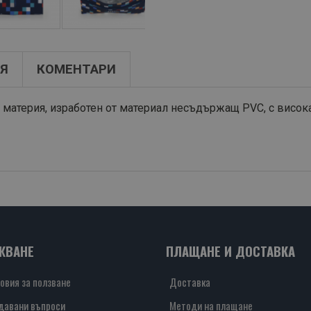
Я
КОМЕНТАРИ
материя, изработен от материал несъдържащ PVC, с висока
ЖВАНЕ
ПЛАЩАНЕ И ДОСТАВКА
овия за ползване
Доставка
давани въпроси
Методи на плащане