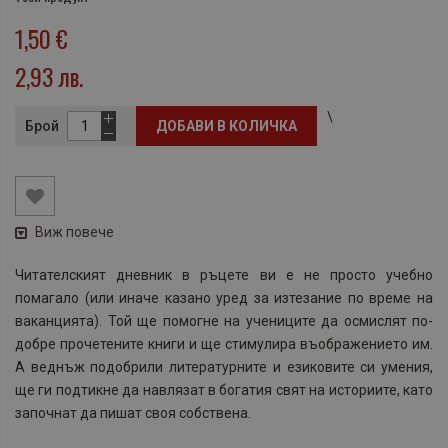
1,50 €
2,93 лв.
\
Брой
ДОБАВИ В КОЛИЧКА
Виж повече
Читателският дневник в ръцете ви е не просто учебно
помагало (или иначе казано уред за изтезание по време на
ваканцията). Той ще помогне на учениците да осмислят по-
добре прочетените книги и ще стимулира въображението им.
А веднъж подобрили литературните и езиковите си умения,
ще ги подтикне да навлязат в богатия свят на историите, като
започнат да пишат своя собствена.