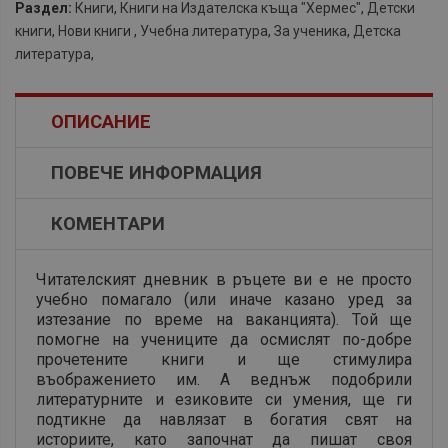
Раздел:
Книги
,
Книги на Издателска къща "Хермес"
,
Детски
книги
,
Нови книги
,
Учебна литература
,
За ученика
,
Детска
литература
,
ОПИСАНИЕ
ПОВЕЧЕ ИНФОРМАЦИЯ
КОМЕНТАРИ
Читателският дневник в ръцете ви е не просто
учебно помагало (или иначе казано уред за
изтезание по време на ваканцията). Той ще
помогне на учениците да осмислят по-добре
прочетените книги и ще стимулира
въображението им. А веднъж подобрили
литературните и езиковите си умения, ще ги
подтикне да навлязат в богатия свят на
историите, като започнат да пишат своя