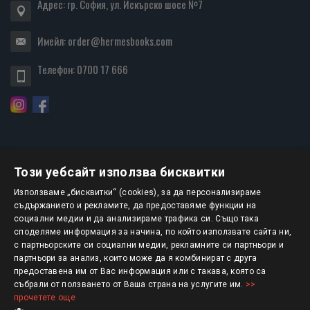
Адрес: гр. София, ул. Искърско шосе №7
Имейл:
order@hermesbooks.com
Телефон:
0700 17 666
Този уебсайт използва бисквитки
БЮЛЕТИН
Използваме „бисквитки“ (cookies), за да персонализираме
съдържанието и рекламите, да предоставяме функции на
социални медии и да анализираме трафика си. Също така
АБОНИРАНЕ
споделяме информация за начина, по който използвате сайта ни,
с партньорските си социални медии, рекламните си партньори и
партньори за анализ, които може да я комбинират с друга
предоставена им от Вас информация или с такава, която са
Авторско право © 2025 HERMESBOOKS.BG
събрали от ползването от Ваша страна на услугите им.
>>
прочетете още
1 EUR = 1.95583 BGN