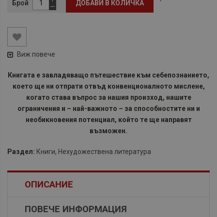
Брой
ДОБАВИ В КОЛИЧКА
Виж повече
Книгата е завладяващо пътешествие към себепознанието,
което ще ни отпрати отвъд конвенционалното мислене,
когато става въпрос за нашия произход, нашите
ограничения и – най-важното – за способностите ни и
необикновения потенциал, който те ще направят
възможен.
Раздел:
Книги
,
Нехудожествена литература
ОПИСАНИЕ
ПОВЕЧЕ ИНФОРМАЦИЯ