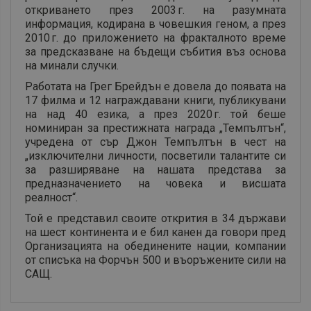
откриването през 2003 г. на разумната
информация, кодирана в човешкия геном, а през
2010 г. до приложението на фракталното време
за предсказване на бъдещи събития въз основа
на минали случки.
Работата на Грег Брейдън е довела до появата на
17 филма и 12 награждавани книги, публикувани
на над 40 езика, а през 2020 г. той беше
номиниран за престижната награда „Темпълтън“,
учредена от сър Джон Темпълтън в чест на
„изключителни личности, посветили талантите си
за разширяване на нашата представа за
предназначението на човека и висшата
реалност“.
Той е представил своите открития в 34 държави
на шест континента и е бил канен да говори пред
Организацията на обединените нации, компании
от списъка на Форчън 500 и въоръжените сили на
САЩ.