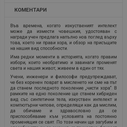
КОМЕНТАРИ
Във времена, когато изкуственият интелект
може да измести човешкия, удостояван с
награди учен предлага напълно нов поглед върху
това, което ни прави хора, и обзор на присъщите
на нашия вид способности.
Има редки моменти в историята, когато правим
избори, които необратимо и завинаги променят
света и нашия живот; живеем в един от тях.
Учени, инженери и философи предупреждават,
че без коренен поврат в мисленето ни сме на път
да станем последното поколение „чисти хора“. В
рамките на едно поколение ще станем хибриден
вид със синтетични тела, изкуствен интелект и
компютърни чипове, определящи как да мислим,
да обичаме и здравословно да се
приспособяваме към условията на постоянно
променящия се свят. По този начин ще загубим и