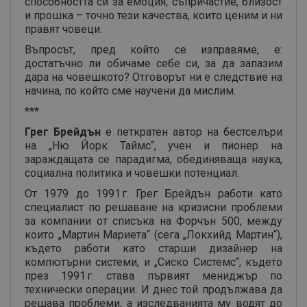
способността си за емоция, съпричастие, близост
и прошка – точно тези качества, които ценим и ни
правят човеци.
Въпросът, пред който се изправяме, е:
достатъчно ли обичаме себе си, за да запазим
дара на човешкото? Отговорът ни е следствие на
начина, по който сме научени да мислим.
***
Грег Брейдън
е петкратен автор на бестселъри
на „Ню Йорк Таймс“, учен и пионер на
зараждащата се парадигма, обединяваща наука,
социална политика и човешки потенциал.
От 1979 до 1991 г. Грег Брейдън работи като
специалист по решаване на кризисни проблеми
за компании от списъка на Форчън 500, между
които „Мартин Мариета“ (сега „Локхийд Мартин“),
където работи като старши дизайнер на
компютърни системи, и „Сиско Системс“, където
през 1991 г. става първият мениджър по
технически операции. И днес той продължава да
решава проблеми, а изследванията му водят до