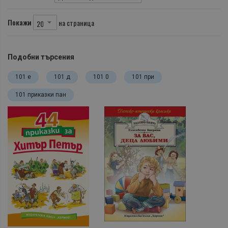
Покажи
на страница
Подобни търсения
101 е
101 д
101 0
101 при
101 приказки пан