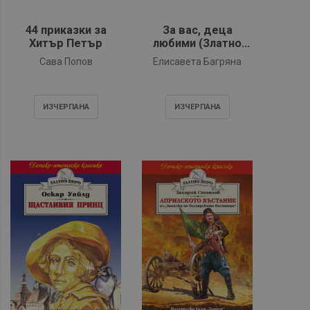
44 приказки за
За вас, деца
Хитър Петър
любими (Златно
перо)
Сава Попов
Елисавета Багряна
ИЗЧЕРПАНA
ИЗЧЕРПАНA