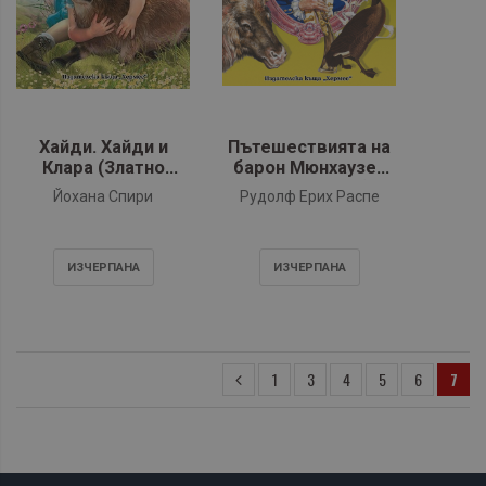
Хайди. Хайди и
Пътешествията на
Клара (Златно
барон Мюнхаузен
перо)
(Златно перо)
Йохана Спири
Рудолф Ерих Распе
ИЗЧЕРПАНA
ИЗЧЕРПАНA
1
3
4
5
6
7