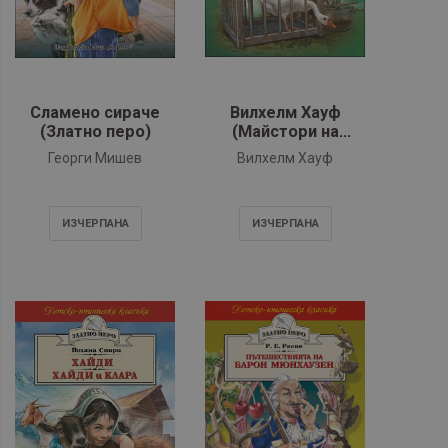
Сламено сираче
Вилхелм Хауф
(Златно перо)
(Майстори на
приказката)
Георги Мишев
Вилхелм Хауф
ИЗЧЕРПАНA
ИЗЧЕРПАНA