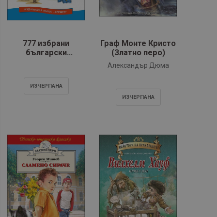
777 избрани
Граф Монте Кристо
български
(Златно перо)
пословици и
Александър Дюма
поговорки
ИЗЧЕРПАНA
ИЗЧЕРПАНA