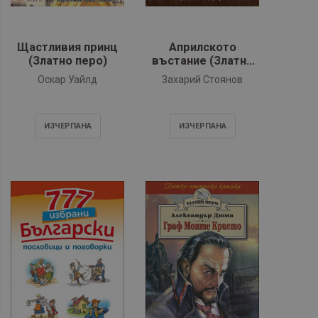
Щастливия принц
Априлското
(Златно перо)
въстание (Златно
перо)
Оскар Уайлд
Захарий Стоянов
ИЗЧЕРПАНA
ИЗЧЕРПАНA