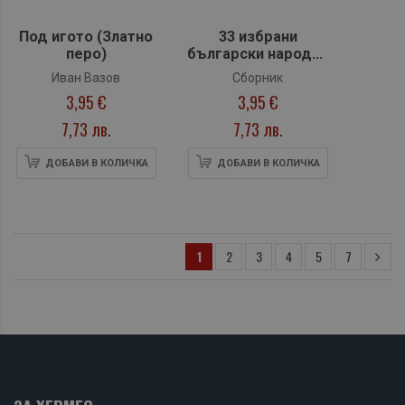
Под игото (Златно
33 избрани
перо)
български народни
приказки
Иван Вазов
Сборник
3,95 €
3,95 €
7,73 лв.
7,73 лв.
ДОБАВИ В КОЛИЧКА
ДОБАВИ В КОЛИЧКА
1
2
3
4
5
7