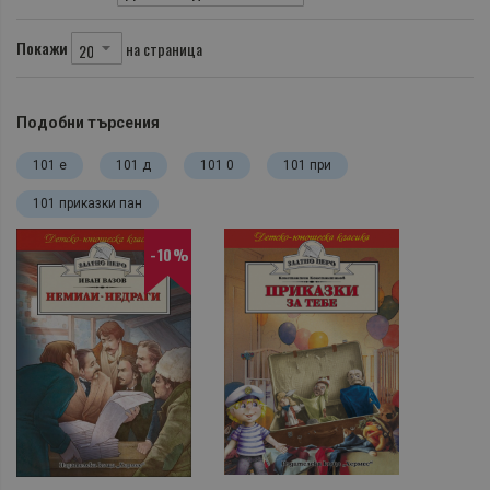
Покажи
на страница
Подобни търсения
101 е
101 д
101 0
101 при
101 приказки пан
-10%