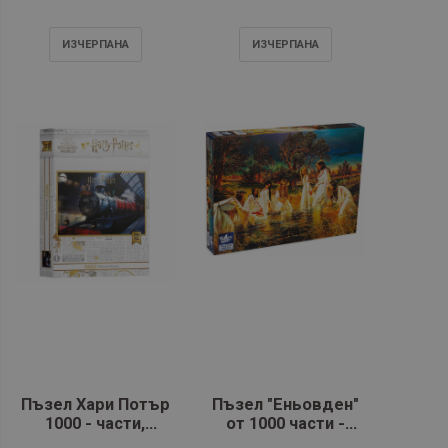
Самуил
ИЗЧЕРПАНA
ИЗЧЕРПАНA
Пъзел Хари Потър
Пъзел "Еньовден"
1000 - части,
от 1000 части -
Hogwarts Express
Black Sea Premium