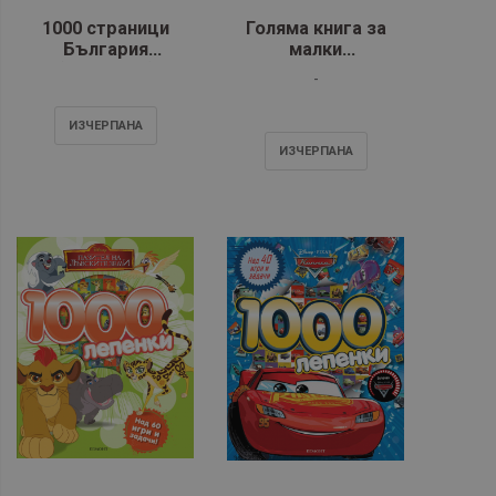
1000 страници
Голяма книга за
България
малки
(обновена)
нещотърсачи. 1000
-
неща за търсене
ИЗЧЕРПАНA
ИЗЧЕРПАНA