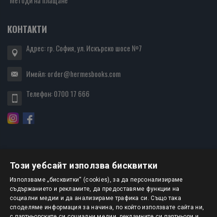
Методи на плащане
КОНТАКТИ
Адрес: гр. София, ул. Искърско шосе №7
Имейл:
order@hermesbooks.com
Телефон:
0700 17 666
Този уебсайт използва бисквитки
БЮЛЕТИН
Използваме „бисквитки“ (cookies), за да персонализираме
съдържанието и рекламите, да предоставяме функции на
социални медии и да анализираме трафика си. Също така
АБОНИРАНЕ
споделяме информация за начина, по който използвате сайта ни,
с партньорските си социални медии, рекламните си партньори и