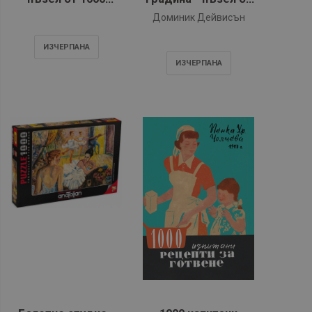
части
1000 от части
Доминик Дейвисън
ИЗЧЕРПАНA
ИЗЧЕРПАНA