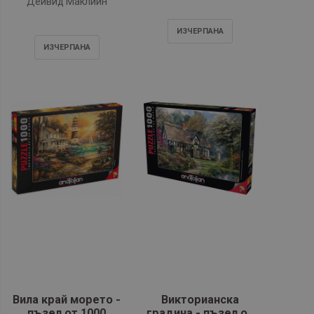
Дейвид Маклийн
ИЗЧЕРПАНA
ИЗЧЕРПАНA
Вила край морето -
Викторианска
пъзел от 1000
градина - пъзел от