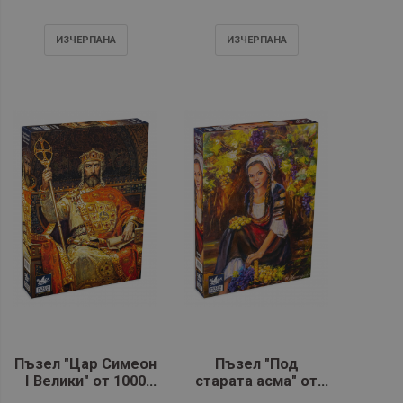
части - Black Sea
Premium
Premium
ИЗЧЕРПАНA
ИЗЧЕРПАНA
Пъзел "Цар Симеон
Пъзел "Под
I Велики" от 1000
старата асма" от
части - Black Sea
1000 части - Black