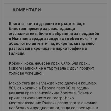
КОМЕНТАРИ
Книгата, която държите в ръцете си, е
блестящ пример за разследваща
журналистика. Била е забранена за продажби
в Испания заради заведен съдебен иск. Тя е
абсолютно автентична, искрена, скандално
разголваща хроника на наркотрафика в
Галисия.
Кокаин, кока, небесен прах, бяло, бял прах…
Никога Галисия не е търгувала с друг продукт
толкова успешно.
Макар сега да изглежда като далечен кошмар,
80% от кокаина в Европа през 90-те години
навлиза през галисийските брегове. Освен с
привилегированото си географско
местоположение Галисия разполагала с всички
необходими предпоставки, за да се превърне в