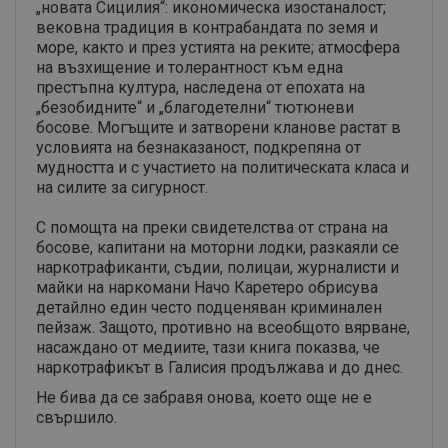
„новата Сицилия“: икономическа изостаналост;
вековна традиция в контрабандата по земя и
море, както и през устията на реките; атмосфера
на възхищение и толерантност към една
престъпна култура, наследена от епохата на
„безобидните“ и „благодетелни“ тютюневи
босове. Могъщите и затворени кланове растат в
условията на безнаказаност, подкрепяна от
мудността и с участието на политическата класа и
на силите за сигурност.
С помощта на преки свидетелства от страна на
босове, капитани на моторни лодки, разкаяли се
наркотрафиканти, съдии, полицаи, журналисти и
майки на наркомани Начо Каретеро обрисува
детайлно един често подценяван криминален
пейзаж. Защото, противно на всеобщото вярване,
насаждано от медиите, тази книга показва, че
наркотрафикът в Галисия продължава и до днес.
Не бива да се забравя онова, което още не е
свършило.