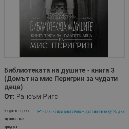
Библиотеката на душите - книга 3
(Домът на мис Перигрин за чудати
деца)
От:
Рансъм Ригс
Бъдете първият
Налично при доставчик – доставка между 1-5 дни
оценил този
продукт