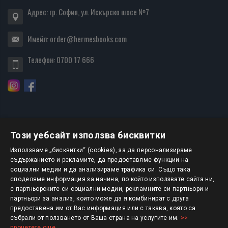
Адрес: гр. София, ул. Искърско шосе №7
Имейл:
order@hermesbooks.com
Телефон:
0700 17 666
Този уебсайт използва бисквитки
БЮЛЕТИН
Използваме „бисквитки“ (cookies), за да персонализираме
съдържанието и рекламите, да предоставяме функции на
социални медии и да анализираме трафика си. Също така
АБОНИРАНЕ
споделяме информация за начина, по който използвате сайта ни,
с партньорските си социални медии, рекламните си партньори и
партньори за анализ, които може да я комбинират с друга
предоставена им от Вас информация или с такава, която са
Авторско право © 2025 HERMESBOOKS.BG
събрали от ползването от Ваша страна на услугите им.
>>
прочетете още