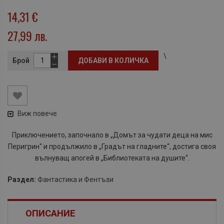
14,31 €
27,99 лв.
\
Брой
ДОБАВИ В КОЛИЧКА
Виж повече
Приключението, започнало в „Домът за чудати деца на мис
Перигрин“ и продължило в „Градът на гладните“, достига своя
вълнуващ апогей в „Библиотеката на душите“.
Раздел:
Фантастика и Фентъзи
ОПИСАНИЕ