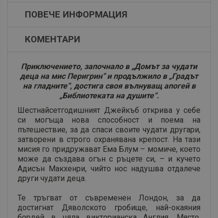
ПОВЕЧЕ ИНФОРМАЦИЯ
КОМЕНТАРИ
Приключението, започнало в „Домът за чудати
деца на мис Перигрин“ и продължило в „Градът
на гладните“, достига своя вълнуващ апогей в
„Библиотеката на душите“.
Шестнайсетгодишният Джейкъб открива у себе
си могъща нова способност и поема на
пътешествие, за да спаси своите чудати другари,
затворени в строго охранявана крепост. На тази
мисия го придружават Ема Блум – момиче, което
може да създава огън с ръцете си, – и кучето
Адисън Макхенри, чийто нос надушва отдалече
други чудати деца.
Те тръгват от съвременен Лондон, за да
достигнат Дяволското гробище, най-окаяния
бордей в цяла викторианска Англия. Място,