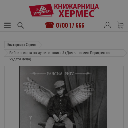
0700 17 666
Книжарница Хермес
Библиотеката на душите - книга 3 (Домът на мис Перигрин за
чудати деца)