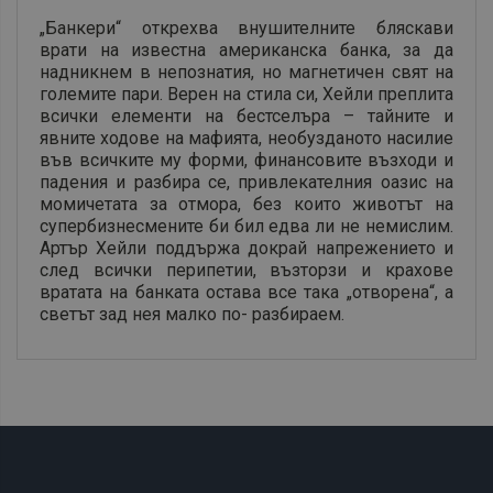
„Банкери“ открехва внушителните бляскави
врати на известна американска банка, за да
надникнем в непознатия, но магнетичен свят на
големите пари. Верен на стила си, Хейли преплита
всички елементи на бестселъра – тайните и
явните ходове на мафията, необузданото насилие
във всичките му форми, финансовите възходи и
падения и разбира се, привлекателния оазис на
момичетата за отмора, без които животът на
супербизнесмените би бил едва ли не немислим.
Артър Хейли поддържа докрай напрежението и
след всички перипетии, възторзи и крахове
вратата на банката остава все така „отворена“, а
светът зад нея малко по- разбираем.