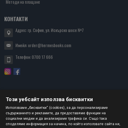
Методи на плащане
КОНТАКТИ
Адрес: гр. София, ул. Искърско шосе №7
Имейл:
order@hermesbooks.com
Телефон:
0700 17 666
Този уебсайт използва бисквитки
БЮЛЕТИН
Използваме „бисквитки“ (cookies), за да персонализираме
съдържанието и рекламите, да предоставяме функции на
социални медии и да анализираме трафика си. Също така
АБОНИРАНЕ
споделяме информация за начина, по който използвате сайта ни,