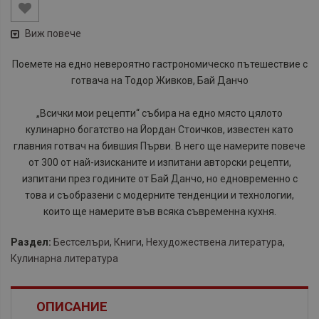
Виж повече
Поемете на едно невероятно гастрономическо пътешествие с
готвача на Тодор Живков, Бай Данчо
„Всички мои рецепти“ събира на едно място цялото
кулинарно богатство на Йордан Стоичков, известен като
главния готвач на бившия Първи. В него ще намерите повече
от 300 от най-изисканите и изпитани авторски рецепти,
изпитани през годините от Бай Данчо, но едновременно с
това и съобразени с модерните тенденции и технологии,
които ще намерите във всяка съвременна кухня.
Раздел:
Бестселъри
,
Книги
,
Нехудожествена литература
,
Кулинарна литература
ОПИСАНИЕ