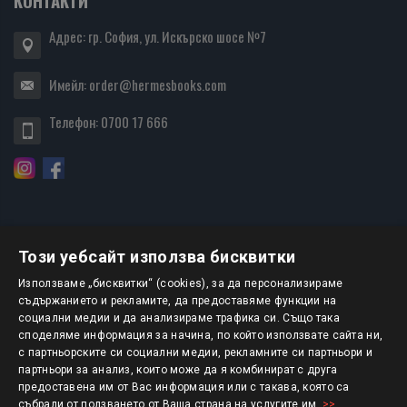
КОНТАКТИ
Адрес: гр. София, ул. Искърско шосе №7
Имейл:
order@hermesbooks.com
Телефон:
0700 17 666
Този уебсайт използва бисквитки
БЮЛЕТИН
Използваме „бисквитки“ (cookies), за да персонализираме
съдържанието и рекламите, да предоставяме функции на
социални медии и да анализираме трафика си. Също така
АБОНИРАНЕ
споделяме информация за начина, по който използвате сайта ни,
с партньорските си социални медии, рекламните си партньори и
партньори за анализ, които може да я комбинират с друга
предоставена им от Вас информация или с такава, която са
Авторско право © 2025 HERMESBOOKS.BG
събрали от ползването от Ваша страна на услугите им.
>>