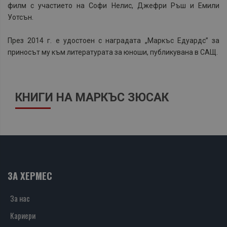
филм с участието на Софи Нелис, Джефри Ръш и Емили
Уотсън.
През 2014 г. е удостоен с наградата „Маркъс Едуардс” за
приносът му към литературата за юноши, публикувана в САЩ.
КНИГИ НА МАРКЪС ЗЮСАК
ЗА ХЕРМЕС
За нас
Кариери