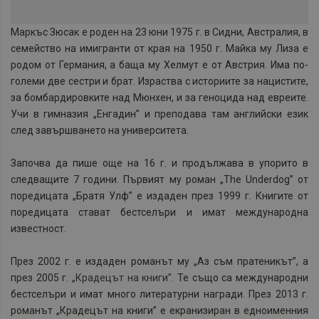
Маркъс Зюсак е роден на 23 юни 1975 г. в Сидни, Австралия, в
семейство на имигранти от края на 1950 г. Майка му Лиза е
родом от Германия, а баща му Хелмут е от Австрия. Има по-
големи две сестри и брат. Израства с историите за нацистите,
за бомбардировките над Мюнхен, и за геноцида над евреите.
Учи в гимназия „Енгадин” и преподава там английски език
след завършването на университета.
Започва да пише още на 16 г. и продължава в упорито в
следващите 7 години. Първият му роман „The Underdog” от
поредицата „Братя Улф” е издаден през 1999 г. Книгите от
поредицата стават бестселъри и имат международна
известност.
През 2002 г. е издаден романът му „Аз съм пратеникът”, а
през 2005 г.
„Крадецът на книги”.
Те също са международни
бестселъри и имат много литературни награди. През 2013 г.
романът „Крадецът на книги” е екранизиран в едноименния