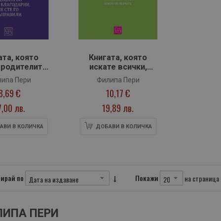
ата, която
Книгата, която
 родителите
искате всички,
бяха прочели
които обичате*, да
ипа Пери
Филипа Пери
прочетат * (а може
8,69 €
10,17 €
би и някои, които не
обичате)
7,00 лв.
19,89 лв.
АВИ В КОЛИЧКА
ДОБАВИ В КОЛИЧКА
ирай по
Покажи
на страница
ИПА ПЕРИ