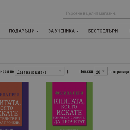
Т
ъ
ПОДАРЪЦИ
ЗА УЧЕНИКА
БЕСТСЕЛЪРИ
р
с
е
н
е
ирай по
Покажи
на страница