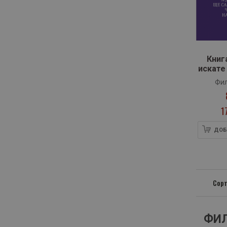
Книг
искате
ви да 
Фил
1
ДОБ
Сорт
ФИЛ