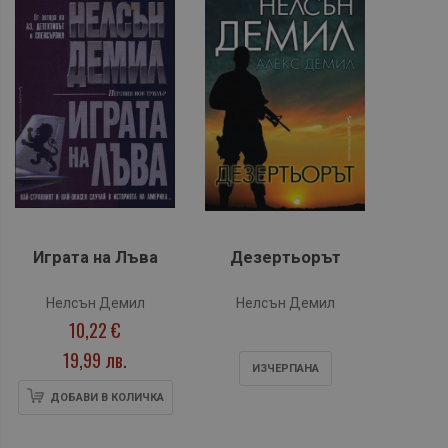
Играта на Лъва
Дезертьорът
Нелсън Демил
Нелсън Демил
10,22 €
19,99 лв.
ИЗЧЕРПАНA
ДОБАВИ В КОЛИЧКА