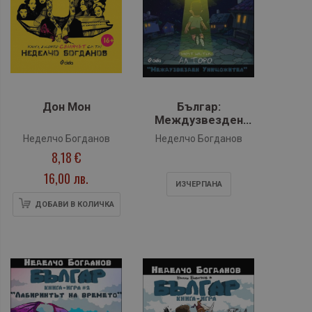
Дон Мон
Българ:
Междузвезден
унищожител - книга
Неделчо Богданов
Неделчо Богданов
3 (книга-игра)
8,18 €
16,00 лв.
ИЗЧЕРПАНA
ДОБАВИ В КОЛИЧКА