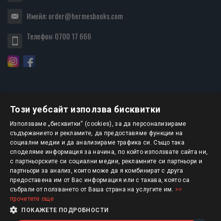
Имейл:
order@hermesbooks.com
Телефон:
0700 17 666
Този уебсайт използва бисквитки
БЮЛЕТИН
Използваме „бисквитки“ (cookies), за да персонализираме
съдържанието и рекламите, да предоставяме функции на
социални медии и да анализираме трафика си. Също така
АБОНИРАНЕ
споделяме информация за начина, по който използвате сайта ни,
с партньорските си социални медии, рекламните си партньори и
партньори за анализ, които може да я комбинират с друга
предоставена им от Вас информация или с такава, която са
Авторско право © 2025 HERMESBOOKS.BG
събрали от ползването от Ваша страна на услугите им.
>>
прочетете още
1 EUR = 1.95583 BGN
ПОКАЖЕТЕ ПОДРОБНОСТИ