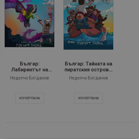
Българ:
Българ: Тайната на
Лабиринтът на
пиратския остров -
времето - книга 2
книга 1 (книга-игра)
Неделчо Богданов
Неделчо Богданов
(книга-игра)
ИЗЧЕРПАНA
ИЗЧЕРПАНA