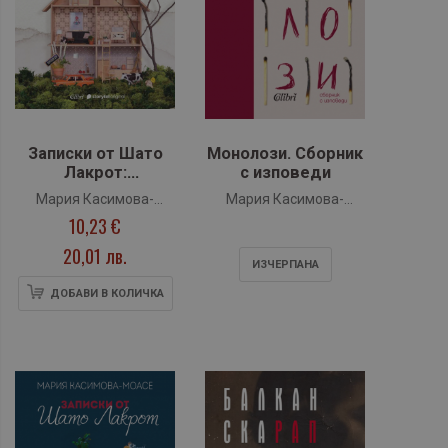
Записки от Шато
Монолози. Сборник
Лакрот:
с изповеди
Резиденция
Мария Касимова-
Мария Касимова-
“Злокучане”
10,23 €
Моасе
Моасе
20,01 лв.
ИЗЧЕРПАНA
ДОБАВИ В КОЛИЧКА