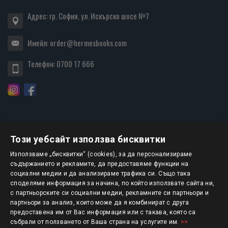
Адрес: гр. София, ул. Искърско шосе №7
Имейл:
order@hermesbooks.com
Телефон:
0700 17 666
Този уебсайт използва бисквитки
БЮЛЕТИН
Използваме „бисквитки“ (cookies), за да персонализираме
съдържанието и рекламите, да предоставяме функции на
социални медии и да анализираме трафика си. Също така
АБОНИРАНЕ
споделяме информация за начина, по който използвате сайта ни,
с партньорските си социални медии, рекламните си партньори и
партньори за анализ, които може да я комбинират с друга
предоставена им от Вас информация или с такава, която са
Авторско право © 2025 HERMESBOOKS.BG
събрали от ползването от Ваша страна на услугите им.
>>