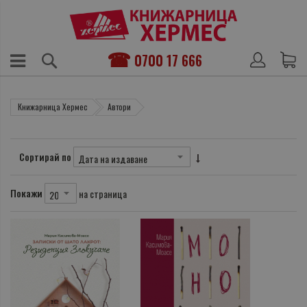
0700 17 666
Книжарница Хермес
Автори
Сортирай по
Покажи
на страница