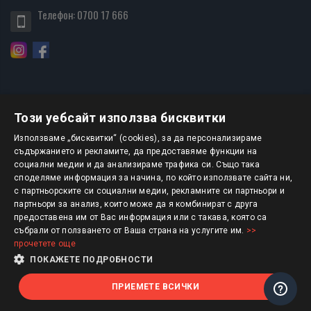
Телефон:
0700 17 666
Този уебсайт използва бисквитки
БЮЛЕТИН
Използваме „бисквитки“ (cookies), за да персонализираме
съдържанието и рекламите, да предоставяме функции на
социални медии и да анализираме трафика си. Също така
АБОНИРАНЕ
споделяме информация за начина, по който използвате сайта ни,
с партньорските си социални медии, рекламните си партньори и
партньори за анализ, които може да я комбинират с друга
предоставена им от Вас информация или с такава, която са
Авторско право © 2025 HERMESBOOKS.BG
събрали от ползването от Ваша страна на услугите им.
>>
прочетете още
1 EUR = 1.95583 BGN
ПОКАЖЕТЕ ПОДРОБНОСТИ
ПРИЕМЕТЕ ВСИЧКИ