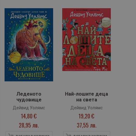
Леденото
Най-лошите деца
чудовище
на света
Дейвид Уолямс
Дейвид Уолямс
14,80 €
19,20 €
28,95 лв.
37,55 лв.