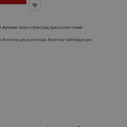
 Артемис Фоул е блестящ престъпен гений.
и
,
Книги за деца и юноши
,
Книги за тийнейджъри