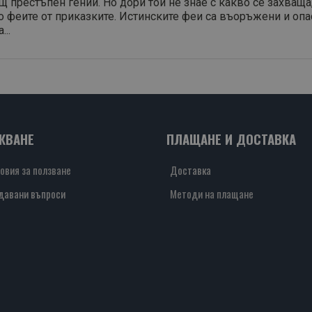
престъпен гений. Но дори той не знае с какво се захваща
о феите от приказките. Истинските феи са въоръжени и опас
...
ЖВАНЕ
ПЛАЩАНЕ И ДОСТАВКА
овия за ползване
Доставка
давани въпроси
Методи на плащане