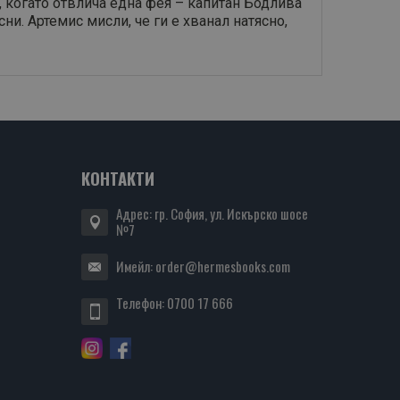
, когато отвлича една фея – капитан Бодлива
ни. Артемис мисли, че ги е хванал натясно,
КОНТАКТИ
Адрес: гр. София, ул. Искърско шосе
№7
Имейл:
order@hermesbooks.com
Телефон:
0700 17 666