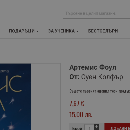
Т
ъ
ПОДАРЪЦИ
ЗА УЧЕНИКА
БЕСТСЕЛЪРИ
р
с
е
н
е
Артемис Фоул
От:
Оуен Колфър
Бъдете първият оценил този продук
7,67 €
15,00 лв.
Брой
ДОБАВИ 