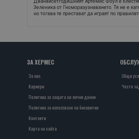
Дванайсетгодишният Артемис Фоул е блестящ 
Зеленика от Гноморазузнаването. Тя не е кат
но тогава те престават да играят по правилата
ЗА ХЕРМЕС
ОБСЛУ
За нас
Общи усл
Кариери
Често за
Политика за защита на лични данни
Политика за използване на бисквитки
Контакти
Карта на сайта