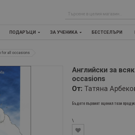
Т
ъ
ПОДАРЪЦИ
ЗА УЧЕНИКА
БЕСТСЕЛЪРИ
р
с
е
 for all occasions
н
е
Английски за всяка
occasions
От:
Татяна Арбеко
Бъдете първият оценил този продук
\