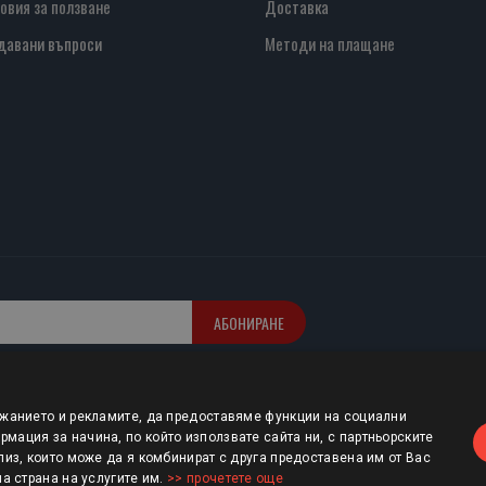
овия за ползване
Доставка
давани въпроси
Методи на плащане
АБОНИРАНЕ
ржанието и рекламите, да предоставяме функции на социални
мация за начина, по който използвате сайта ни, с партньорските
лиз, които може да я комбинират с друга предоставена им от Вас
ша страна на услугите им.
>> прочетете още