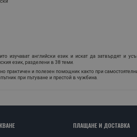
йски
ито изучават английски език и искат да затвърдят и ус
кия език, разделени в 38 теми.
о практичен и полезен помощник както при самостоятелни,
пътник при пътуване и престой в чужбина.
ЖВАНЕ
ПЛАЩАНЕ И ДОСТАВКА