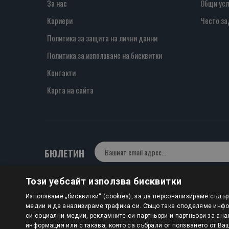
За нас
Общи усл
Кариери
Често за
Политика за защита на лични данни
Политика за използване на бисквитки
Контакти
Карта на сайта
БЮЛЕТИН
Този уебсайт използва бисквитки
Авторско право © 2025 HERMESBOOKS.BG
Използваме „бисквитки“ (cookies), за да персонализираме съдъ
медии и да анализираме трафика си. Също така споделяме инфор
1 EUR = 1.95583 BGN
си социални медии, рекламните си партньори и партньори за ана
информация или с такава, която са събрали от ползването от Ва