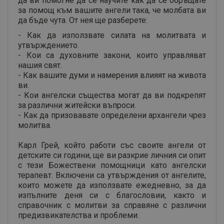
да ви помогне да се научите как да се обръщате
за помощ към вашите ангели така, че молбата ви
да бъде чута. От нея ще разберете:
- Как да използвате силата на молитвата и
утвърждението.
- Кои са духовните закони, които управляват
нашия свят.
- Как вашите думи и намерения влияят на живота
ви.
- Кои ангелски същества могат да ви подкрепят
за различни житейски въпроси.
- Как да призовавате определени архангели чрез
молитва.
Карл Грей, който работи със своите ангели от
детските си години, ще ви разкрие личния си опит
с тези Божествени помощници като ангелски
терапевт. Включени са утвърждения от ангелите,
които можете да използвате ежедневно, за да
изпълните деня си с благословии, както и
справочник с молитви за справяне с различни
предизвикателства и проблеми.