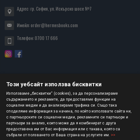
Адрес: гр. София, ул. Искърско шосе №7
Имейл:
order@hermesbooks.com
Телефон:
0700 17 666
Този уебсайт използва бисквитки
БЮЛЕТИН
Използваме „бисквитки“ (cookies), за да персонализираме
съдържанието и рекламите, да предоставяме функции на
социални медии и да анализираме трафика си. Също така
АБОНИРАНЕ
споделяме информация за начина, по който използвате сайта ни,
с партньорските си социални медии, рекламните си партньори и
партньори за анализ, които може да я комбинират с друга
предоставена им от Вас информация или с такава, която са
Авторско право © 2025 HERMESBOOKS.BG
събрали от ползването от Ваша страна на услугите им.
>>