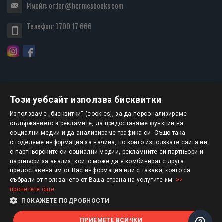
Имейл:
order@hermesbooks.com
Телефон:
0700 17 666
Този уебсайт използва бисквитки
БЮЛЕТИН
Използваме „бисквитки“ (cookies), за да персонализираме
съдържанието и рекламите, да предоставяме функции на
социални медии и да анализираме трафика си. Също така
АБОНИРАНЕ
споделяме информация за начина, по който използвате сайта ни,
с партньорските си социални медии, рекламните си партньори и
партньори за анализ, които може да я комбинират с друга
предоставена им от Вас информация или с такава, която са
Авторско право © 2025 HERMESBOOKS.BG
събрали от ползването от Ваша страна на услугите им.
>>
прочетете още
1 EUR = 1.95583 BGN
ПОКАЖЕТЕ ПОДРОБНОСТИ
ПРИЕМЕТЕ ВСИЧКИ