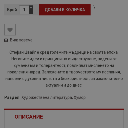
\
Брой
ДОБАВИ В КОЛИЧКА
Виж повече
​Стефан Цвайг е сред големите мъдреци на своята епоха.
Неговите идеи и принципи на съществуване, водени от
хуманизъм и толерантност, повлияват мисленето на
поколения наред. Заложените в творчеството му послания,
напоени с духовна чистота и безкористност, са изключително
актуални и до днес.
Раздел:
Художествена литература
,
Хумор
ОПИСАНИЕ