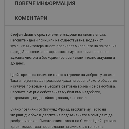
ПОВЕЧЕ ИНФОРМАЦИЯ
КОМЕНТАРИ
Стефан Цвайг е сред големите мъдреци на своята епоха.
Неговите идеи и принципи на съществуване, водени от
хуманизъм и толерантност, повлияват мисленето на поколения
наред. Заложените в творчеството му послания, напоени с
духовна чистота и безкористност, са изключително актуални и
до днес.
Цвайг прекарва целия си живот в търсене на доброто у човека.
Така и не успява да преживее краха на европейското общество
и култура по време на Втората световна война и се самоубива.
Неговата смърт е собственият му бунт към недоброто,
некрасивото, недостойното, завладяло света.
Силно повлияни от Зигмунд Фройд, творбите му често ни
хвърлят дълбоко в дебрите на подсъзнанието в опит да бъде
разбран човекът. Писателският талант на Стефан Цвайг успява
да синтезира това преследване на смисъла в гениални