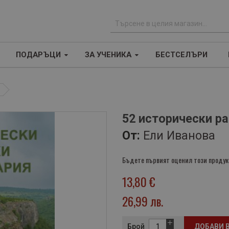
Т
ъ
ПОДАРЪЦИ
ЗА УЧЕНИКА
БЕСТСЕЛЪРИ
р
с
е
н
е
52 исторически р
От:
Ели Иванова
Бъдете първият оценил този продук
13,80 €
26,99 лв.
Брой
ДОБАВИ 