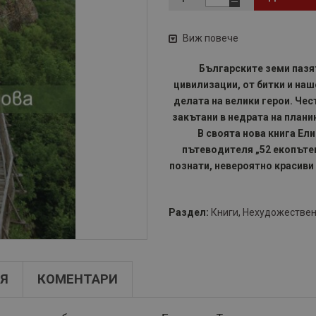
Виж повече
Българските земи пазя
цивилизации, от битки и наш
делата на велики герои. Чес
закътани в недрата на плани
В своята нова книга Ели
пътеводителя „52 екопътек
познати, невероятно красиви
Раздел:
Книги
,
Нехудожествен
Я
КОМЕНТАРИ