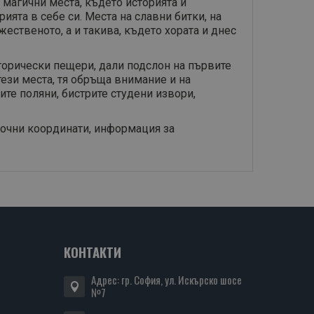
 магични места, където историята и
ията в себе си. Места на славни битки, на
жественото, а и такива, където хората и днес
торически пещери, дали подслон на първите
тези места, тя обръща внимание и на
ите поляни, бистрите студени извори,
точни координати, информация за
КОНТАКТИ
Адрес: гр. София, ул. Искърско шосе
№7