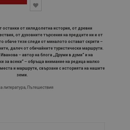
т останки от хилядолетна история, от древни
ествия, от духовните търсения на предците ни и от
то обаче тези следи от миналото остават скрити –
ните, далеч от обичайните туристически маршрути.
 Иванова – автор на блога „Друми в думи“ и на
и за всеки“ – обръща внимание на редица малко
 места и маршрути, свързани с историята на нашите
земи.
а литература
,
Пътешествия