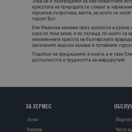
Това не е пътеводител на най-известните ис
красотата на природата се сливат в хармония
героична съпротива; места, за които се нося
търсят Бог.
Ели Иванова минава през крепости и руини,
хора по тези земи, и по пътища, по които са
неизменната красота на българската природа 
закътаните морски заливи и потайните горск
Подобно на предишните ѝ книги, и в тази Е
достъпността и трудността на маршрутите.
ЗА ХЕРМЕС
ОБСЛУ
За нас
Общи усл
Кариери
Често за