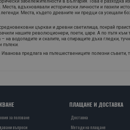
торически забележителности в България. Това е разходка из
. Места, вдъхновявали исторически личности и пазили истор
т легенди. Места, където древните ни предци са усещали бо
 средновековни църкви и древни светилища, покрай праис
 крачили нашите революционери, поети, царе. А по пътя към 
– на водопадите и скалите, на спиращите дъха гледки, тучн
и пътеки.
ли Иванова предлага на пътешествениците полезни съвети, 
ЖВАНЕ
ПЛАЩАНЕ И ДОСТАВКА
овия за ползване
Доставка
давани въпроси
Методи на плащане