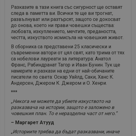
Разказите в тази книга със сигурност ще оставят
следа в паметта ви. Всички те ще ви трогнат,
развълнуват или разтърсят, защото се докосват
до онова, което ни прави човешки същества:
любовта, изкуплението, мечтите, предаността,
честта, изкуството исмисъла на човешкия живот.
В сборника са представени 25 класически и
съвременни автори от цял свят, като трима от тях
са нобелови лауреати за литература: Анатол
Франс, Рабиндранат Тагор и Иван Бунин. Тук ще
намерите и разкази на едни от най-обичаните
писатели по света: Оскар Уайлд, Саки, Ханс К.
Андерсен, Джером К. Джером и О. Хенри.
***
„Никога не можете да убиете изкуството на
разказвача на истории, защото е заложено в
човешкия план. То е неразделна част от него.”
– Маргарет Атууд
„Историите трябва да бъдат разказвани, иначе