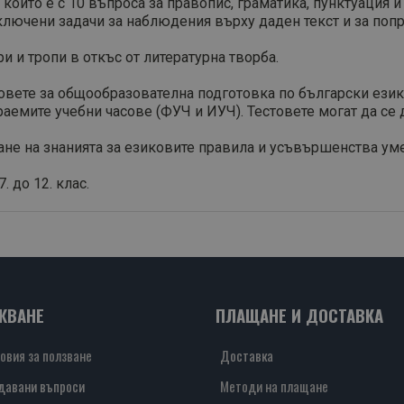
които е с 10 въпроса за правопис, граматика, пунктуация и
включени задачи за наблюдения върху даден текст и за попр
и и тропи в откъс от литературна творба.
вете за общообразователна подготовка по български език от
раемите учебни часове (ФУЧ и ИУЧ). Тестовете могат да се 
ане на знанията за езиковите правила и усъвършенства уме
 до 12. клас.
ЖВАНЕ
ПЛАЩАНЕ И ДОСТАВКА
овия за ползване
Доставка
давани въпроси
Методи на плащане