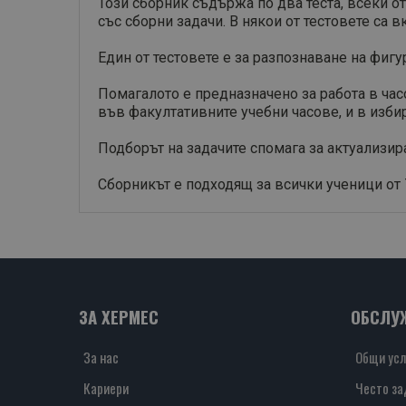
Този сборник съдържа по два теста, всеки от 
със сборни задачи. В някои от тестовете са 
Един от тестовете е за разпознаване на фигур
Помагалото е предназначено за работа в часо
във факултативните учебни часове, и в изби
Подборът на задачите спомага за актуализир
Сборникът е подходящ за всички ученици от 7.
ЗА ХЕРМЕС
ОБСЛУ
За нас
Общи усл
Кариери
Често за