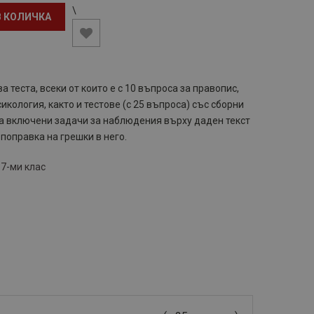
\
В КОЛИЧКА
 теста, всеки от които е с 10 въпроса за правопис,
икология, както и тестове (с 25 въпроса) със сборни
 са включени задачи за наблюдения върху даден текст
 поправка на грешки в него.
,
7-ми клас