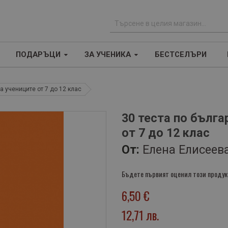
Т
ъ
ПОДАРЪЦИ
ЗА УЧЕНИКА
БЕСТСЕЛЪРИ
р
с
е
а учениците от 7 до 12 клас
н
е
30 теста по бълга
от 7 до 12 клас
От:
Елена Елисеев
Бъдете първият оценил този продук
6,50 €
12,71 лв.