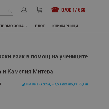
0700 17 666
ТЪРСЕНЕ
ПРОМО ЗОНА
БЛОГ
КНИЖАРНИЦИ
рски език в помощ на учениците
а и Камелия Митева
т
Налично на склад – доставка между 1-5 дни