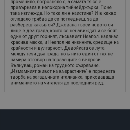
променило, погрозняло е, а самата тя се е
превърнала в непокорна тийнейджърка. Поне
така изглежда. Но така ли е наистина? И в какво
огледало трябва да се погледнеш, за да
разбереш какъв си? Джована търси новото си
лице в два града, които се ненавиждат и се боят
един от друг: горният, лъскавият Неапол, надянал
красива маска, и Неапол на низините, средище на
крайности и вулгарност. Девойката се лута
между тези два града, но в нито един от тях не
намира отговор на терзаещите я въпроси.
Вълнуващ роман на трудното съзряване,
„Измамният живот на възрастните“ е поредната
творба на загадъчната италианка, приковаваща
вниманието на читателя до последния ред.