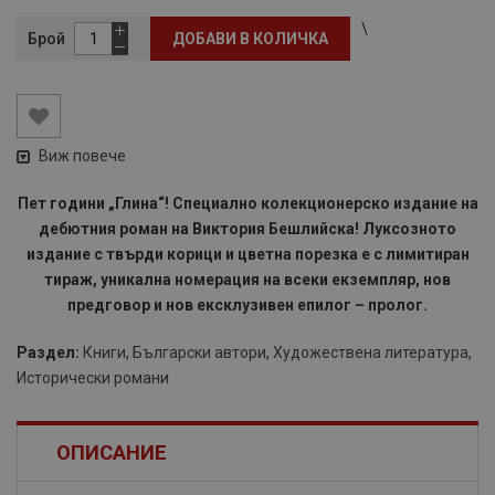
\
Брой
ДОБАВИ В КОЛИЧКА
Виж повече
Пет години „Глина“! Специално колекционерско издание на
дебютния роман на Виктория Бешлийска! Луксозното
издание с твърди корици и цветна порезка е с лимитиран
тираж, уникална номерация на всеки екземпляр, нов
предговор и нов ексклузивен епилог – пролог.
Раздел:
Книги
,
Български автори
,
Художествена литература
,
Исторически романи
ОПИСАНИЕ