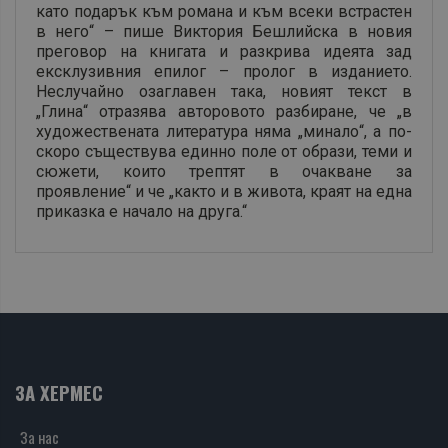
като подарък към романа и към всеки встрастен
в него“ – пише Виктория Бешлийска в новия
преговор на книгата и разкрива идеята зад
ексклузивния епилог – пролог в изданието.
Неслучайно озаглавен така, новият текст в
„Глина“ отразява авторовото разбиране, че „в
художествената литература няма „минало“, а по-
скоро съществува единно поле от образи, теми и
сюжети, които трептят в очакване за
проявление“ и че „както и в живота, краят на една
приказка е начало на друга.“
ЗА ХЕРМЕС
За нас