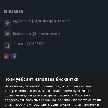
КОНТАКТИ
Адрес: гр. София, ул. Искърско шосе №7
Имейл:
order@hermesbooks.com
Телефон:
0700 17 666
Този уебсайт използва бисквитки
БЮЛЕТИН
Използваме „бисквитки“ (cookies), за да персонализираме
съдържанието и рекламите, да предоставяме функции на
социални медии и да анализираме трафика си. Също така
АБОНИРАНЕ
споделяме информация за начина, по който използвате сайта ни,
с партньорските си социални медии, рекламните си партньори и