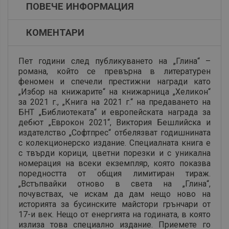
ПОВЕЧЕ ИНФОРМАЦИЯ
КОМЕНТАРИ
Пет години след публикуването на „Глина“ –
романа, който се превърна в литературен
феномен и спечели престижни награди като
„Избор на книжарите“ на книжарница „Хеликон“
за 2021 г., „Книга на 2021 г.“ на предаването на
БНТ „Библиотеката“ и европейската награда за
дебют „Еврокон 2021“, Виктория Бешлийска и
издателство „Софтпрес“ отбелязват годишнината
с колекционерско издание. Специалната книга е
с твърди корици, цветни порезки и с уникална
номерация на всеки екземпляр, която показва
поредността от общия лимитиран тираж.
„Встъпвайки отново в света на „Глина“,
почувствах, че искам да дам нещо ново на
историята за бусинските майстори грънчари от
17-и век. Нещо от енергията на годината, в която
излиза това специално издание. Приемете го