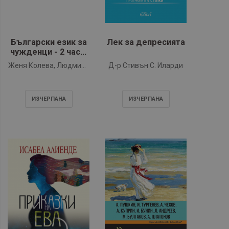
Български език за
Лек за депресията
чужденци - 2 част.
Да общуваме на
Женя Колева, Людмила
Д-р Стивън С. Иларди
български. (+CD)
Иванова
ИЗЧЕРПАНA
ИЗЧЕРПАНA