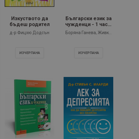
Изкуството да
Български език за
бъдеш родител
чужденци - 1 част.
Аз говоря
д-р Фицхю Додсън
Боряна Ганева, Живка
български (+2 CD)
Колева-Златева
ИЗЧЕРПАНA
ИЗЧЕРПАНA