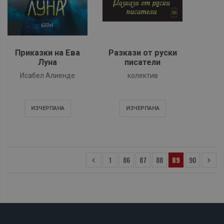
Приказки на Ева
Разкази от руски
Луна
писатели
Исабел Алиенде
колектив
ИЗЧЕРПАНA
ИЗЧЕРПАНA
1
86
87
88
89
90