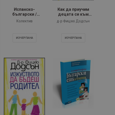
Испанско-
Как да приучим
български /
децата си към
Българо-испански
дисциплина
Колектив
д-р Фицхю Додсън
речник - Diccionario
Español-búlgaro /
Búlgaro-español
ИЗЧЕРПАНA
ИЗЧЕРПАНA