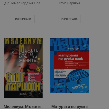
си играеше с огъня
д-р Томас Гордън, Ноел
Стиг Ларшон
- книга 2
Бърч
ИЗЧЕРПАНA
ИЗЧЕРПАНA
Милениум: Мъжете,
Матурата по руски