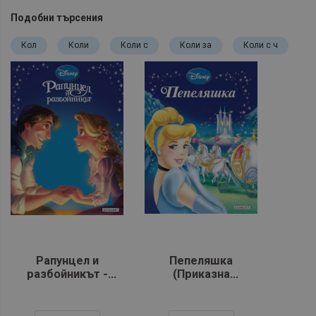
Подобни търсения
Кол
Коли
Коли с
Коли за
Коли с ч
Рапунцел и
Пепеляшка
разбойникът -
(Приказна
книга 18 (Приказна
колекция)
колекция)