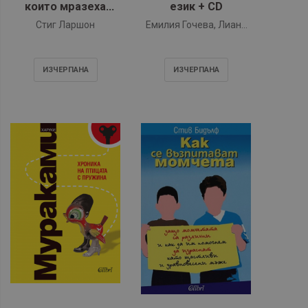
които мразеха
език + CD
жените - книга 1
Стиг Ларшон
Емилия Гочева, Лиана
Гочева
ИЗЧЕРПАНA
ИЗЧЕРПАНA