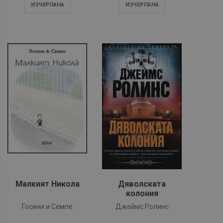
ИЗЧЕРПАНA
ИЗЧЕРПАНA
Малкият Никола
Дяволската
колония
Госини и Семпе
Джеймс Ролинс