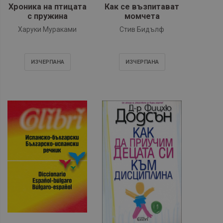
Хроника на птицата
Как се възпитават
с пружина
момчета
Харуки Мураками
Стив Бидълф
ИЗЧЕРПАНA
ИЗЧЕРПАНA