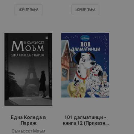
ИЗЧЕРПАНA
ИЗЧЕРПАНA
Една Коледа в
101 далматинци -
Париж
книга 12 (Приказна
колекция)
Съмърсет Моъм