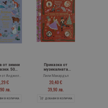
а от зимни
Приказка от
азки. 50
музикалната
 приказки и
кутийка:
и от Анджела
Лили Макардъл
ди от цял
ЛЕШНИКОТРОШАЧКАТА
,29 €
20,40 €
алистър
свят
90 лв.
39,90 лв.
ВИ В КОЛИЧКА
ДОБАВИ В КОЛИЧКА