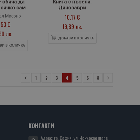
 обича да
Книга с пъзели.
всичко сам
Динозаври
10,17 €
ел Масоно
,53 €
19,89 лв.
90 лв.
ДОБАВИ В КОЛИЧКА
ВИ В КОЛИЧКА
1
2
3
4
5
6
8
КОНТАКТИ
Адрес: гр. София, ул. Искърско шосе