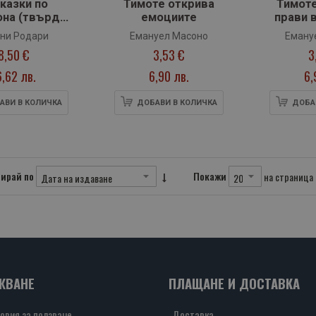
казки по
Тимоте открива
Тимоте
она (твърди
емоциите
прави 
орици)
ни Родари
Емануел Масоно
Еману
8,50 €
3,53 €
3
6,62 лв.
6,90 лв.
6,
АВИ В КОЛИЧКА
ДОБАВИ В КОЛИЧКА
ДОБА
ирай по
Покажи
на страница
ЖВАНЕ
ПЛАЩАНЕ И ДОСТАВКА
овия за ползване
Доставка