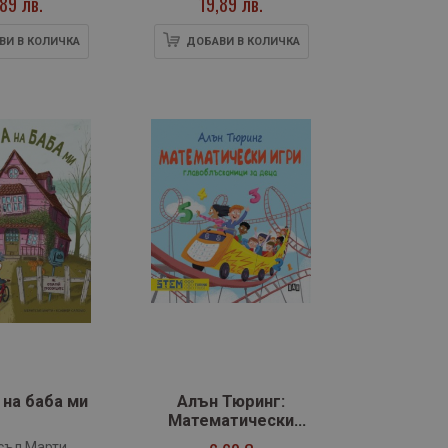
,89 лв.
19,89 лв.
ВИ В КОЛИЧКА
ДОБАВИ В КОЛИЧКА
на баба ми
Алън Тюринг:
Математически
игри.
съл Марти