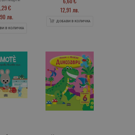
6,60 €
Главоблъсканици
,29 €
12,91 лв.
за деца
90 лв.
ДОБАВИ В КОЛИЧКА
ВИ В КОЛИЧКА