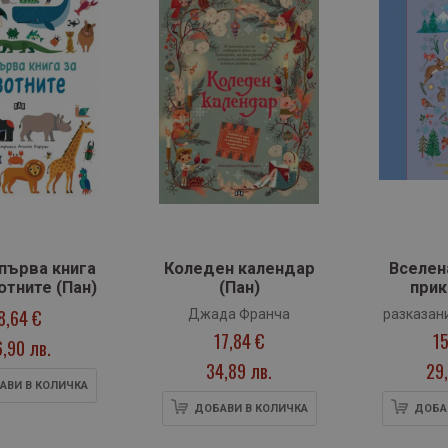
първа книга
Коледен календар
Вселен
отните (Пан)
(Пан)
прик
народни
8,64 €
Джада Франча
разказан
леген
17,84 €
15
Мак
6,90 лв.
34,89 лв.
29,
АВИ В КОЛИЧКА
ДОБАВИ В КОЛИЧКА
ДОБА