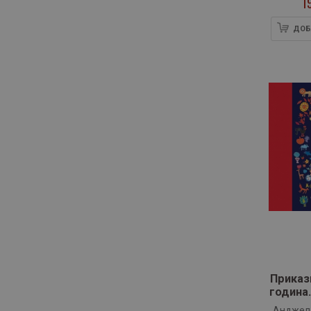
1
ДОБ
Приказ
година.
и лег
Анджел