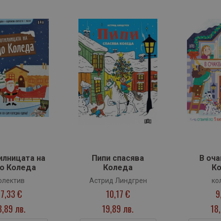
илницата на
Пипи спасява
В оча
о Коледа
Коледа
К
олектив
Астрид Линдгрен
ко
17,33 €
10,17 €
9
3,89 лв.
19,89 лв.
18