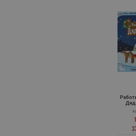
Работ
Дяд
к
3