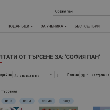
Т
ъ
ПОДАРЪЦИ
ЗА УЧЕНИКА
БЕСТСЕЛЪРИ
р
с
е
н
е
ЛТАТИ ОТ ТЪРСЕНЕ ЗА: 'СОФИЯ ПАН'
ирай по
Покажи
на страница
 търсения
пано
пан д
пан до
пан у