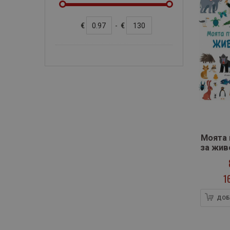
€
-
€
Моята 
за жив
1
ДОБ