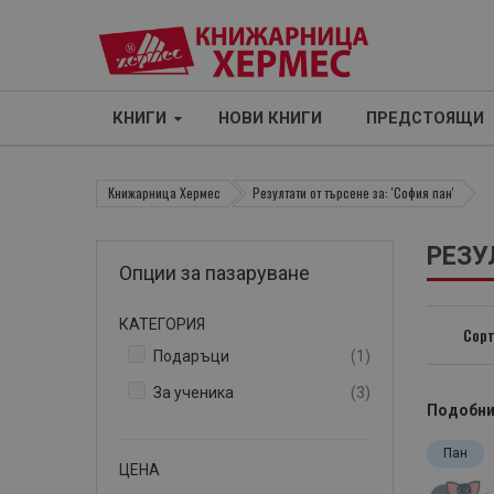
КНИГИ
НОВИ КНИГИ
ПРЕДСТОЯЩИ
Книжарница Хермес
Резултати от търсене за: 'София пан'
РЕЗУ
Опции за пазаруване
КАТЕГОРИЯ
Сорт
артикул
Подаръци
1
артикули
За ученика
3
Подобни
Пан
ЦЕНА