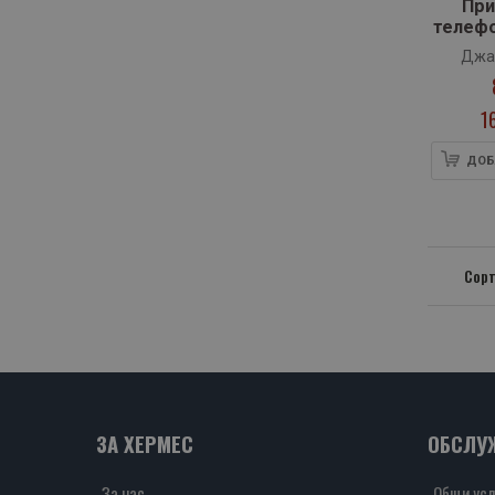
При
телеф
к
Джа
1
ДОБ
Сорт
ЗА ХЕРМЕС
ОБСЛУ
За нас
Общи усл