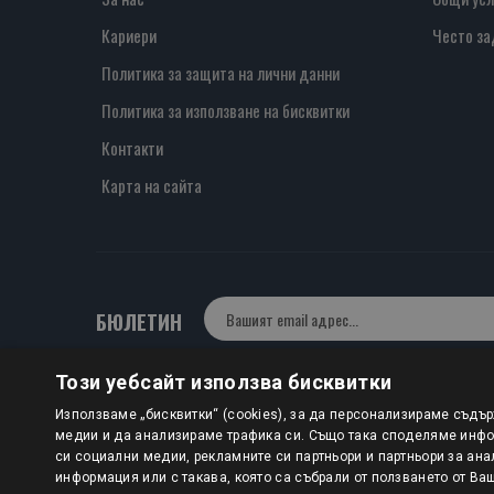
Кариери
Често за
Политика за защита на лични данни
Политика за използване на бисквитки
Контакти
Карта на сайта
БЮЛЕТИН
Този уебсайт използва бисквитки
Авторско право © 2025 HERMESBOOKS.BG
Използваме „бисквитки“ (cookies), за да персонализираме съдъ
медии и да анализираме трафика си. Също така споделяме инфор
1 EUR = 1.95583 BGN
си социални медии, рекламните си партньори и партньори за ана
информация или с такава, която са събрали от ползването от Ва