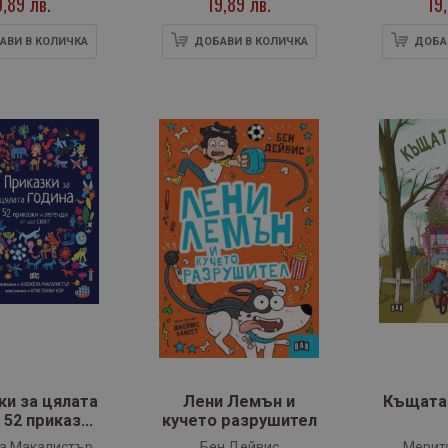
9,89 лв.
19,89 лв.
19
АВИ В КОЛИЧКА
ДОБАВИ В КОЛИЧКА
ДОБА
ки за цялата
Лени Лемън и
Къщата 
 52 приказки
кучето разрушител
енди от цял
а Макалистър
Бен Дейвис
Мерит