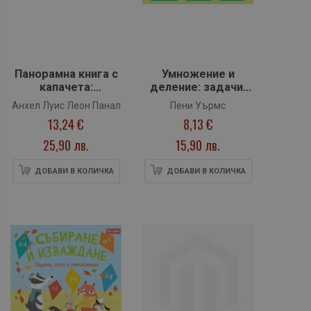
Панорамна книга с
Умножение и
капачета:
деление: задачи,
ДИНОЗАВРИ
игри и упражнения
Анхел Луис Леон Панал
Пени Уърмс
13,24 €
8,13 €
25,90 лв.
15,90 лв.
ДОБАВИ В КОЛИЧКА
ДОБАВИ В КОЛИЧКА