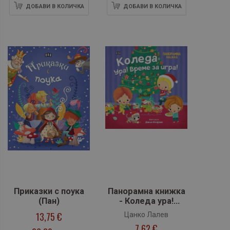
ДОБАВИ В КОЛИЧКА
ДОБАВИ В КОЛИЧКА
Приказки с поука
Панорамна книжка
(Пан)
- Коледа ура!
Време за игра!
13,75 €
Цанко Лалев
7,62 €