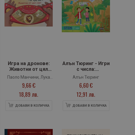
Игра на дронове:
Алън Тюринг - Игри
Животни от цял
с числа:
свят
главоблъсканици
Паоло Манчини, Лука
Алън Тюринг
за деца
9,66 €
6,60 €
Де Леоне
18,89 лв.
12,91 лв.
ДОБАВИ В КОЛИЧКА
ДОБАВИ В КОЛИЧКА