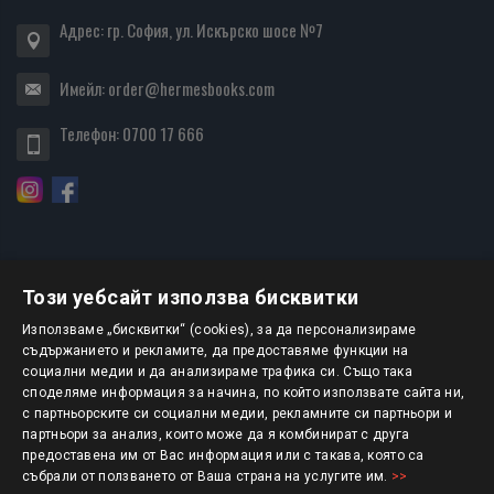
Адрес: гр. София, ул. Искърско шосе №7
Имейл:
order@hermesbooks.com
Телефон:
0700 17 666
Този уебсайт използва бисквитки
БЮЛЕТИН
Използваме „бисквитки“ (cookies), за да персонализираме
съдържанието и рекламите, да предоставяме функции на
социални медии и да анализираме трафика си. Също така
АБОНИРАНЕ
споделяме информация за начина, по който използвате сайта ни,
с партньорските си социални медии, рекламните си партньори и
партньори за анализ, които може да я комбинират с друга
предоставена им от Вас информация или с такава, която са
Авторско право © 2025 HERMESBOOKS.BG
събрали от ползването от Ваша страна на услугите им.
>>