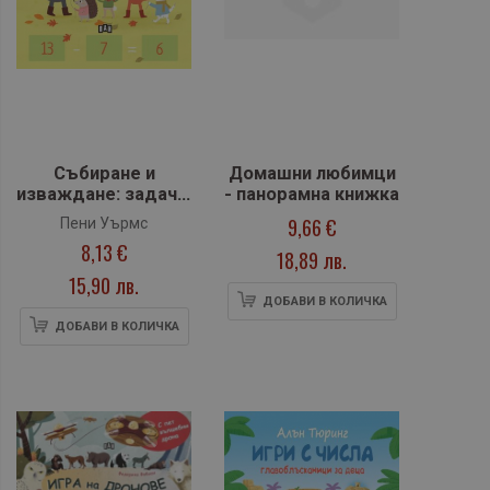
Събиране и
Домашни любимци
изваждане: задачи,
- панорамна книжка
игри и упражнения
9,66 €
Пени Уърмс
8,13 €
18,89 лв.
15,90 лв.
ДОБАВИ В КОЛИЧКА
ДОБАВИ В КОЛИЧКА