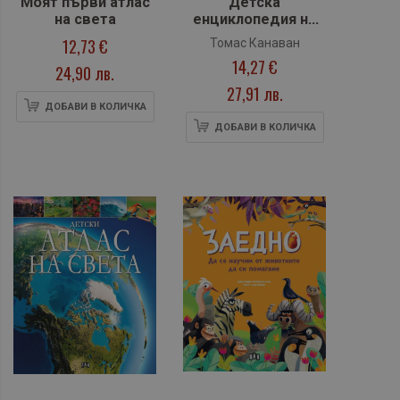
Моят първи атлас
Детска
на света
енциклопедия на
научните
12,73 €
Томас Канаван
експерименти
14,27 €
24,90 лв.
27,91 лв.
ДОБАВИ В КОЛИЧКА
ДОБАВИ В КОЛИЧКА