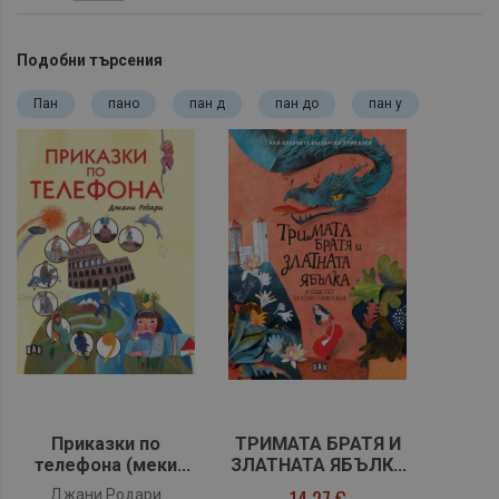
Подобни търсения
Пан
пано
пан д
пан до
пан у
Приказки по
ТРИМАТА БРАТЯ И
телефона (меки
ЗЛАТНАТА ЯБЪЛКА
корици)
и още пет приказки
14,27 €
Джани Родари