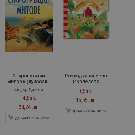
Старогръцки
Разходка на село
митове (луксозно
("Колелото
издание)
завърти")
7,95 €
Хедър Дакота
14,95 €
15,55 лв.
29,24 лв.
ДОБАВИ В КОЛИЧКА
ДОБАВИ В КОЛИЧКА