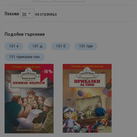
Покажи
на страница
Подобни търсения
101 е
101 д
101 0
101 при
101 приказки пан
-10%