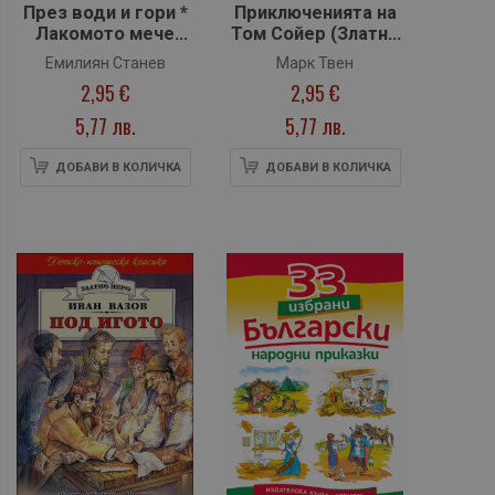
През води и гори *
Приключенията на
Лакомото мече
Том Сойер (Златно
(Златно перо)
перо)
Емилиян Станев
Марк Твен
2,95 €
2,95 €
5,77 лв.
5,77 лв.
ДОБАВИ В КОЛИЧКА
ДОБАВИ В КОЛИЧКА