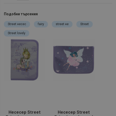
Подобни търсения
Street несес
fairy
street не
Street
Street lovely
Несесер Street
Несесер Street