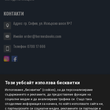
КОНТАКТИ
Адрес: гр. София, ул. Искърско шосе №7
Имейл:
order@hermesbooks.com
Телефон:
0700 17 666
Този уебсайт използва бисквитки
БЮЛЕТИН
Използваме „бисквитки“ (cookies), за да персонализираме
съдържанието и рекламите, да предоставяме функции на
социални медии и да анализираме трафика си. Също така
АБОНИРАНЕ
споделяме информация за начина, по който използвате сайта ни,
с партньорските си социални медии, рекламните си партньори и