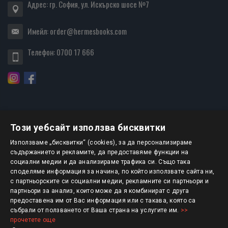
Адрес: гр. София, ул. Искърско шосе №7
Имейл:
order@hermesbooks.com
Телефон:
0700 17 666
Този уебсайт използва бисквитки
БЮЛЕТИН
Използваме „бисквитки“ (cookies), за да персонализираме
съдържанието и рекламите, да предоставяме функции на
социални медии и да анализираме трафика си. Също така
АБОНИРАНЕ
споделяме информация за начина, по който използвате сайта ни,
с партньорските си социални медии, рекламните си партньори и
партньори за анализ, които може да я комбинират с друга
предоставена им от Вас информация или с такава, която са
Авторско право © 2025 HERMESBOOKS.BG
събрали от ползването от Ваша страна на услугите им.
>>
прочетете още
1 EUR = 1.95583 BGN