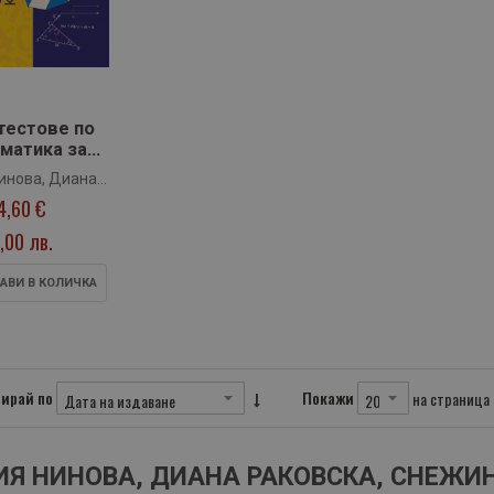
тестове по
матика за
ционално
инова, Диана
 оценяване
4,60 €
ка, Снежинка
 7. клас
такиева
росвета)
,00 лв.
АВИ В КОЛИЧКА
ирай по
Покажи
на страница
Я НИНОВА, ДИАНА РАКОВСКА, СНЕЖИ