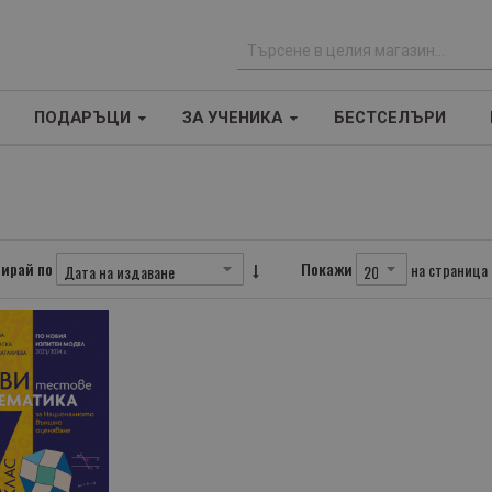
Т
ъ
ПОДАРЪЦИ
ЗА УЧЕНИКА
БЕСТСЕЛЪРИ
р
с
е
н
е
ирай по
Покажи
на страница