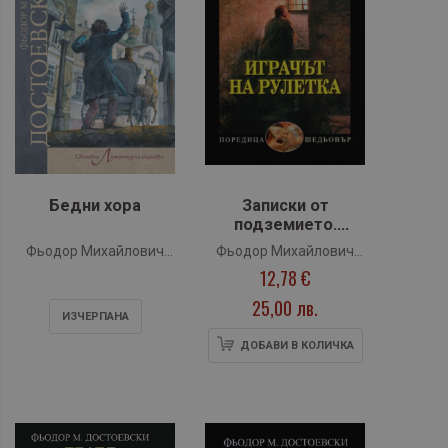
Бедни хора
Записки от
подземието.
Играчът на рулетка
Фьодор Михайлович
Фьодор Михайлович
12,78 €
Достоевски
Достоевски
25,00 лв.
ИЗЧЕРПАНA
ДОБАВИ В КОЛИЧКА