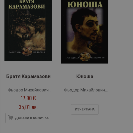
Братя Карамазови
Юноша
Фьодор Михайлович
Фьодор Михайлович
17,90 €
Достоевски
Достоевски
35,01 лв.
ИЗЧЕРПАНA
ДОБАВИ В КОЛИЧКА