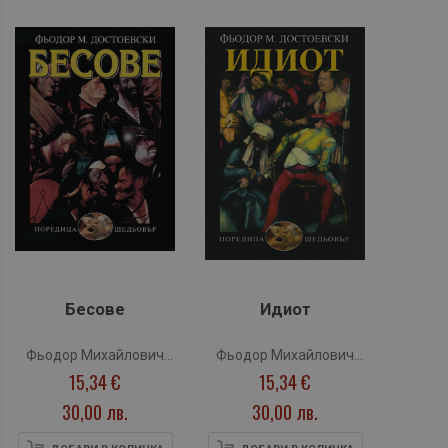
Бесове
Идиот
Фьодор Михайлович
Фьодор Михайлович
15,34 €
15,34 €
Достоевски
Достоевски
30,00 лв.
30,00 лв.