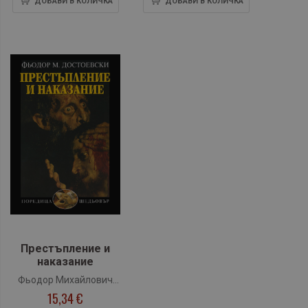
ДОБАВИ В КОЛИЧКА
ДОБАВИ В КОЛИЧКА
Престъпление и
наказание
Фьодор Михайлович
15,34 €
Достоевски