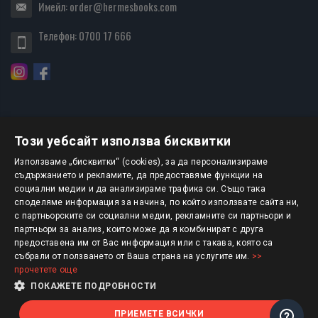
Имейл:
order@hermesbooks.com
Телефон:
0700 17 666
Този уебсайт използва бисквитки
БЮЛЕТИН
Използваме „бисквитки“ (cookies), за да персонализираме
съдържанието и рекламите, да предоставяме функции на
социални медии и да анализираме трафика си. Също така
АБОНИРАНЕ
споделяме информация за начина, по който използвате сайта ни,
с партньорските си социални медии, рекламните си партньори и
партньори за анализ, които може да я комбинират с друга
предоставена им от Вас информация или с такава, която са
Авторско право © 2025 HERMESBOOKS.BG
събрали от ползването от Ваша страна на услугите им.
>>
прочетете още
1 EUR = 1.95583 BGN
ПОКАЖЕТЕ ПОДРОБНОСТИ
ПРИЕМЕТЕ ВСИЧКИ