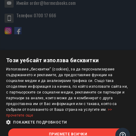
Имейл:
order@hermesbooks.com
Телефон:
0700 17 666
Този уебсайт използва бисквитки
БЮЛЕТИН
Използваме „бисквитки“ (cookies), за да персонализираме
съдържанието и рекламите, да предоставяме функции на
социални медии и да анализираме трафика си. Също така
АБОНИРАНЕ
споделяме информация за начина, по който използвате сайта ни,
с партньорските си социални медии, рекламните си партньори и
партньори за анализ, които може да я комбинират с друга
предоставена им от Вас информация или с такава, която са
Авторско право © 2025 HERMESBOOKS.BG
събрали от ползването от Ваша страна на услугите им.
>>
прочетете още
1 EUR = 1.95583 BGN
ПОКАЖЕТЕ ПОДРОБНОСТИ
ПРИЕМЕТЕ ВСИЧКИ