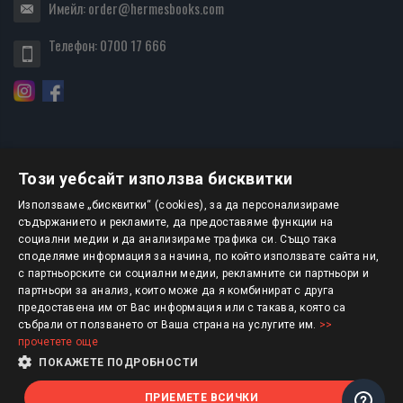
Имейл:
order@hermesbooks.com
Телефон:
0700 17 666
Този уебсайт използва бисквитки
БЮЛЕТИН
Използваме „бисквитки“ (cookies), за да персонализираме
съдържанието и рекламите, да предоставяме функции на
социални медии и да анализираме трафика си. Също така
АБОНИРАНЕ
споделяме информация за начина, по който използвате сайта ни,
с партньорските си социални медии, рекламните си партньори и
партньори за анализ, които може да я комбинират с друга
предоставена им от Вас информация или с такава, която са
Авторско право © 2025 HERMESBOOKS.BG
събрали от ползването от Ваша страна на услугите им.
>>
прочетете още
1 EUR = 1.95583 BGN
ПОКАЖЕТЕ ПОДРОБНОСТИ
ПРИЕМЕТЕ ВСИЧКИ