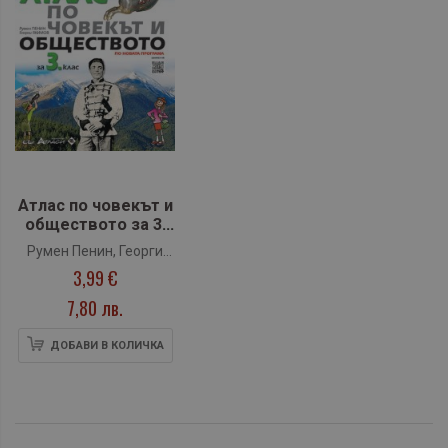
Атлас по човекът и
обществото за 3.
клас +
Румен Пенин, Георги
Аудиоинформация
3,99 €
Якимов
(Атласи)
7,80 лв.
ДОБАВИ В КОЛИЧКА