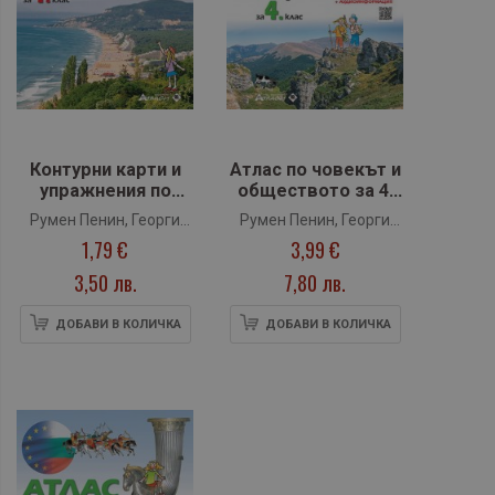
Контурни карти и
Атлас по човекът и
упражнения по
обществото за 4.
човекът и
клас +
Румен Пенин, Георги
Румен Пенин, Георги
обществото за 4.
Аудиоинформация
1,79 €
3,99 €
Якимов
Якимов
клас (Атласи)
(Атласи)
3,50 лв.
7,80 лв.
ДОБАВИ В КОЛИЧКА
ДОБАВИ В КОЛИЧКА