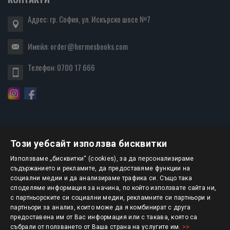
Адрес: гр. София, ул. Искърско шосе №7
Имейл:
order@hermesbooks.com
Телефон:
0700 17 666
Този уебсайт използва бисквитки
БЮЛЕТИН
Използваме „бисквитки“ (cookies), за да персонализираме
съдържанието и рекламите, да предоставяме функции на
социални медии и да анализираме трафика си. Също така
АБОНИРАНЕ
споделяме информация за начина, по който използвате сайта ни,
с партньорските си социални медии, рекламните си партньори и
партньори за анализ, които може да я комбинират с друга
предоставена им от Вас информация или с такава, която са
Авторско право © 2025 HERMESBOOKS.BG
събрали от ползването от Ваша страна на услугите им.
>>