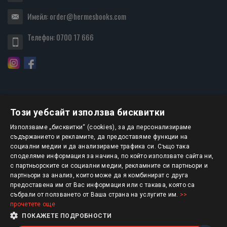
Имейл:
order@hermesbooks.com
Телефон:
0700 17 666
Този уебсайт използва бисквитки
БЮЛЕТИН
Използваме „бисквитки“ (cookies), за да персонализираме
съдържанието и рекламите, да предоставяме функции на
социални медии и да анализираме трафика си. Също така
АБОНИРАНЕ
споделяме информация за начина, по който използвате сайта ни,
с партньорските си социални медии, рекламните си партньори и
партньори за анализ, които може да я комбинират с друга
предоставена им от Вас информация или с такава, която са
Авторско право © 2025 HERMESBOOKS.BG
събрали от ползването от Ваша страна на услугите им.
>>
прочетете още
1 EUR = 1.95583 BGN
ПОКАЖЕТЕ ПОДРОБНОСТИ