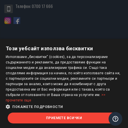
Телефон:
0700 17 666
Този уебсайт използва бисквитки
БЮЛЕТИН
Използваме „бисквитки“ (cookies), за да персонализираме
съдържанието и рекламите, да предоставяме функции на
социални медии и да анализираме трафика си. Също така
АБОНИРАНЕ
споделяме информация за начина, по който използвате сайта ни,
с партньорските си социални медии, рекламните си партньори и
партньори за анализ, които може да я комбинират с друга
предоставена им от Вас информация или с такава, която са
Авторско право © 2025 HERMESBOOKS.BG
събрали от ползването от Ваша страна на услугите им.
>>
прочетете още
1 EUR = 1.95583 BGN
ПОКАЖЕТЕ ПОДРОБНОСТИ
ПРИЕМЕТЕ ВСИЧКИ