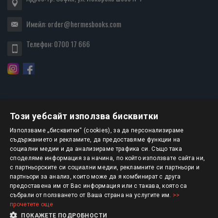
Имейл:
order@hermesbooks.com
Телефон:
0700 17 666
Този уебсайт използва бисквитки
БЮЛЕТИН
Използваме „бисквитки“ (cookies), за да персонализираме
съдържанието и рекламите, да предоставяме функции на
социални медии и да анализираме трафика си. Също така
АБОНИРАНЕ
споделяме информация за начина, по който използвате сайта ни,
с партньорските си социални медии, рекламните си партньори и
партньори за анализ, които може да я комбинират с друга
предоставена им от Вас информация или с такава, която са
Авторско право © 2025 HERMESBOOKS.BG
събрали от ползването от Ваша страна на услугите им.
>>
прочетете още
1 EUR = 1.95583 BGN
ПОКАЖЕТЕ ПОДРОБНОСТИ