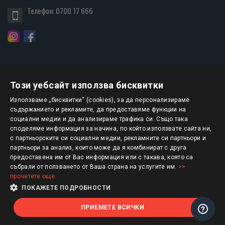
Телефон:
0700 17 666
Този уебсайт използва бисквитки
БЮЛЕТИН
Използваме „бисквитки“ (cookies), за да персонализираме
съдържанието и рекламите, да предоставяме функции на
социални медии и да анализираме трафика си. Също така
АБОНИРАНЕ
споделяме информация за начина, по който използвате сайта ни,
с партньорските си социални медии, рекламните си партньори и
партньори за анализ, които може да я комбинират с друга
предоставена им от Вас информация или с такава, която са
Авторско право © 2025 HERMESBOOKS.BG
събрали от ползването от Ваша страна на услугите им.
>>
прочетете още
1 EUR = 1.95583 BGN
ПОКАЖЕТЕ ПОДРОБНОСТИ
ПРИЕМЕТЕ ВСИЧКИ